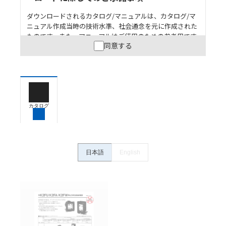
ダウンロードされるカタログ/マニュアルは、カタログ/マ
ニュアル作成当時の技術水準、社会通念を元に作成された
ものです。また、マニュアルはご使用のための参考用です
同意する
ので、ご使用にあたっての安全性については十分にご配慮
ください。以下の内容をご承諾の上、ご利用ください。
お客様が本製品を人命や財産に重大な危険を及ぼすよ
うな用途に使用される場合には、システム全体として
危険を知らせたり、冗長設計により必要な安全性を確
保できるよう設計されていること、および本製品が全
カタログ
体の中で意図した用途に対して適切に配電・設置され
ていることを、必ず事前に確認してください。
カタログ/マニュアルに記載されているアプリケーショ
ン事例は参考用ですので、ご採用に際しては機器・装
日本語
English
置の機能や安全性をご確認のうえご使用ください。・
商品に接続される推奨機器等、現在では入手困難なも
のもそのまま記載しています。・誤字、脱字が含まれ
ている可能性がありますがご容赦ください。
記載されているサービス内容や連絡先等は作成当時の
ものであり、変更・改定させていただいている可能性