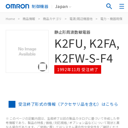
制御機器
Japan
Home
>
商品情報
>
商品カテゴリ
>
電源/周辺機器他
>
電力・機器用保護
静止形周波数継電器
K2FU, K2FA,
K2FW-S-F4
1992年11月 受注終了
受注終了形式の情報（アクセサリ品を含む）はこちら
※ このページの記載内容は、生産終了以前の製品カタログに基づいて作成した参
考情報であり、製品の特長 / 価格 / 対応規格 / オプション品などについて現状と異
なる場合があります。ご使用に際してはシステム適合性や安全性をご確認くださ