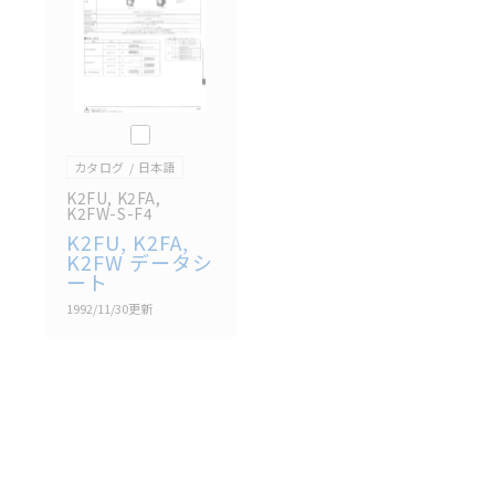
があります。改めて当サイトの掲載内容をご確認のう
え、ご用命下さいますようお願いいたします。
このカタログを選択
カタログ
日本語
K2FU, K2FA,
K2FW-S-F4
K2FU, K2FA,
K2FW データシ
ート
1992/11/30
更新