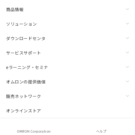
△
一定数には満たないが在庫あり
ムロン制御機器販売店・当社販売員に
商品情報
ご相談ください。
－
在庫なし(最新の在庫状況につ
オムロン制御機器販売店や当社販売拠
いては、お客様のお取引先、ま
点は「
販売ネットワーク
」をご確認
ソリューション
たはお客様担当のオムロン制御
ください。
機器販売店・当社販売員にご確
在庫状況および標準価格結果を当社の
ダウンロードセンタ
認ください)
事前の承諾なく第三者に漏洩または開
示しないようお願いします。
サービスサポート
マイパーツ機能（部品リスト作成サー
空
受注生産機種、また在庫状況の
ビス）をご利用いただくには、I-Web
白
情報を公開していない機種
メンバーズにご登録されている必要が
eラーニング・セミナ
あります。
お客様が当ウェブサイト上で当社にご
オムロンの提供価値
登録された部品リストについて、当社
および当社の共同利用者が、当社の製
販売ネットワーク
品・サービスに関するお客様との取
引・商談に必要な範囲で利用すること
オンラインストア
をご了承ください。
※当社の共同利用者とは、
"個人情報
の共同利用に関して"
の「1.共同利
用者の範囲」に記載されている法人を
OMRON Corporation
ヘルプ