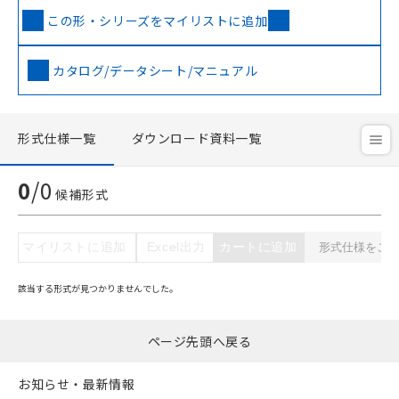
ご利用条件
この形・シリーズをマイリストに追加
カタログ/データシート/マニュアル
以下の条件をお読みいただき、同意のうえ
ご利用ください。
本サービスは、当社制御機器事業取扱
形式仕様一覧
ダウンロード資料一覧
商品の当社在庫状況および標準価格
(税抜)を提供させていただくもので
す。
0
/
0
候補形式
当社制御機器事業取扱商品の中には、
本サービスの対象外となる商品もある
ことをご了承ください。
マイリストに追加
Excel出力
カートに追加
在庫状況および標準価格照会結果は、
記載している更新日時点での社内デー
該当する形式が見つかりませんでした。
記
タに基づき作成されるものであり、閲
説明
号
覧された時点での実際の在庫および標
準価格とは異なる場合があることをご
ページ先頭へ戻る
了承ください。
○
一定数以上の在庫あり
正式な納期状況および標準価格はお客
お知らせ・最新情報
様のお取引先、またはお客様担当のオ