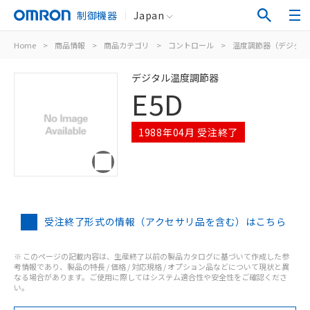
制御機器
Japan
Home
>
商品情報
>
商品カテゴリ
>
コントロール
>
温度調節器（デジタル
デジタル温度調節器
E5D
1988年04月 受注終了
受注終了形式の情報（アクセサリ品を含む）はこちら
※ このページの記載内容は、生産終了以前の製品カタログに基づいて作成した参
考情報であり、製品の特長 / 価格 / 対応規格 / オプション品などについて現状と異
なる場合があります。ご使用に際してはシステム適合性や安全性をご確認くださ
い。