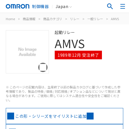
制御機器
Japan
Home
>
商品情報
>
商品カテゴリ
>
リレー
>
一般リレー
>
AMVS
起動リレー
AMVS
1989年12月 受注終了
※ このページの記載内容は、生産終了以前の製品カタログに基づいて作成した参
考情報であり、製品の特長 / 価格 / 対応規格 / オプション品などについて現状と異
なる場合があります。ご使用に際してはシステム適合性や安全性をご確認くださ
い。
この形・シリーズをマイリストに追加