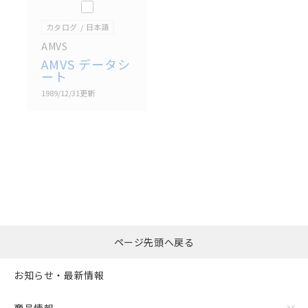
このカタログを選択
カタログ
日本語
AMVS
AMVS データシ
ート
1989/12/31
更新
選択したファイルを一
0
ページ先頭へ戻る
括ダウンロード
選択可能容量：
0.0
MB /
100
MB
お知らせ・最新情報
リセット
商品情報