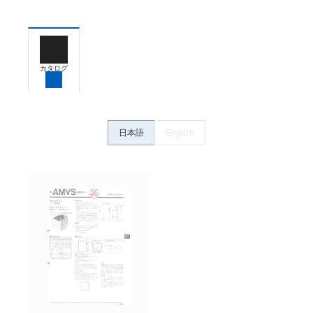
お客様が本製品を人命や財産に重大な危険を及ぼすよ
うな用途に使用される場合には、システム全体として
危険を知らせたり、冗長設計により必要な安全性を確
保できるよう設計されていること、および本製品が全
カタログ
体の中で意図した用途に対して適切に配電・設置され
ていることを、必ず事前に確認してください。
カタログ/マニュアルに記載されているアプリケーショ
ン事例は参考用ですので、ご採用に際しては機器・装
日本語
English
置の機能や安全性をご確認のうえご使用ください。・
商品に接続される推奨機器等、現在では入手困難なも
のもそのまま記載しています。・誤字、脱字が含まれ
ている可能性がありますがご容赦ください。
記載されているサービス内容や連絡先等は作成当時の
ものであり、変更・改定させていただいている可能性
があります。改めて当サイトの掲載内容をご確認のう
え、ご用命下さいますようお願いいたします。