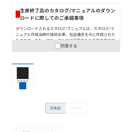
生産終了品のカタログ/マニュアルのダウン
ロードに際してのご承諾事項
ダウンロードされるカタログ/マニュアルは、カタログ/マ
ニュアル作成当時の技術水準、社会通念を元に作成された
ものです。また、マニュアルはご使用のための参考用です
同意する
ので、ご使用にあたっての安全性については十分にご配慮
ください。以下の内容をご承諾の上、ご利用ください。
お客様が本製品を人命や財産に重大な危険を及ぼすよ
うな用途に使用される場合には、システム全体として
危険を知らせたり、冗長設計により必要な安全性を確
保できるよう設計されていること、および本製品が全
カタログ
体の中で意図した用途に対して適切に配電・設置され
ていることを、必ず事前に確認してください。
カタログ/マニュアルに記載されているアプリケーショ
ン事例は参考用ですので、ご採用に際しては機器・装
日本語
English
置の機能や安全性をご確認のうえご使用ください。・
商品に接続される推奨機器等、現在では入手困難なも
のもそのまま記載しています。・誤字、脱字が含まれ
ている可能性がありますがご容赦ください。