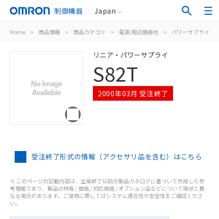
制御機器
Japan
Home
>
商品情報
>
商品カテゴリ
>
電源/周辺機器他
>
パワーサプライ（
リニア・パワーサプライ
S82T
2000年03月 受注終了
受注終了形式の情報（アクセサリ品を含む）はこちら
※ このページの記載内容は、生産終了以前の製品カタログに基づいて作成した参
考情報であり、製品の特長 / 価格 / 対応規格 / オプション品などについて現状と異
なる場合があります。ご使用に際してはシステム適合性や安全性をご確認くださ
い。