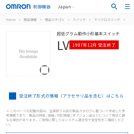
制御機器
Japan
Home
>
商品情報
>
商品カテゴリ
>
スイッチ
>
マイクロスイッチ
>
LV
超低グラム動作小形基本スイッチ
LV
1987年12月 受注終了
受注終了形式の情報（アクセサリ品を含む）はこちら
※ このページの記載内容は、生産終了以前の製品カタログに基づいて作成した参
考情報であり、製品の特長 / 価格 / 対応規格 / オプション品などについて現状と異
なる場合があります。ご使用に際してはシステム適合性や安全性をご確認くださ
い。