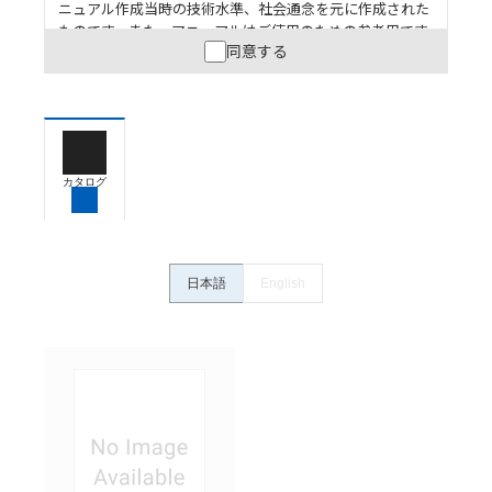
ニュアル作成当時の技術水準、社会通念を元に作成された
ものです。また、マニュアルはご使用のための参考用です
同意する
ので、ご使用にあたっての安全性については十分にご配慮
ください。以下の内容をご承諾の上、ご利用ください。
お客様が本製品を人命や財産に重大な危険を及ぼすよ
うな用途に使用される場合には、システム全体として
危険を知らせたり、冗長設計により必要な安全性を確
保できるよう設計されていること、および本製品が全
カタログ
体の中で意図した用途に対して適切に配電・設置され
ていることを、必ず事前に確認してください。
カタログ/マニュアルに記載されているアプリケーショ
ン事例は参考用ですので、ご採用に際しては機器・装
日本語
English
置の機能や安全性をご確認のうえご使用ください。・
商品に接続される推奨機器等、現在では入手困難なも
のもそのまま記載しています。・誤字、脱字が含まれ
ている可能性がありますがご容赦ください。
記載されているサービス内容や連絡先等は作成当時の
ものであり、変更・改定させていただいている可能性
があります。改めて当サイトの掲載内容をご確認のう
え、ご用命下さいますようお願いいたします。