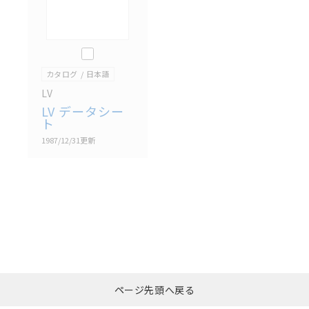
このカタログを選択
カタログ
日本語
LV
LV データシー
ト
1987/12/31
更新
選択したファイルを一
0
ページ先頭へ戻る
括ダウンロード