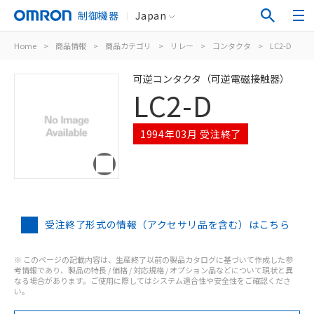
制御機器
Japan
Home
>
商品情報
>
商品カテゴリ
>
リレー
>
コンタクタ
>
LC2-D
可逆コンタクタ（可逆電磁接触器）
LC2-D
1994年03月 受注終了
受注終了形式の情報（アクセサリ品を含む）はこちら
※ このページの記載内容は、生産終了以前の製品カタログに基づいて作成した参
考情報であり、製品の特長 / 価格 / 対応規格 / オプション品などについて現状と異
なる場合があります。ご使用に際してはシステム適合性や安全性をご確認くださ
い。