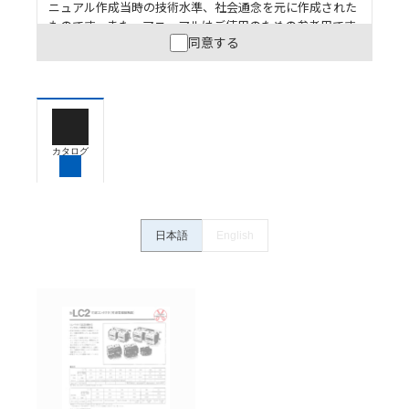
ニュアル作成当時の技術水準、社会通念を元に作成された
ものです。また、マニュアルはご使用のための参考用です
同意する
ので、ご使用にあたっての安全性については十分にご配慮
ください。以下の内容をご承諾の上、ご利用ください。
お客様が本製品を人命や財産に重大な危険を及ぼすよ
うな用途に使用される場合には、システム全体として
危険を知らせたり、冗長設計により必要な安全性を確
保できるよう設計されていること、および本製品が全
カタログ
体の中で意図した用途に対して適切に配電・設置され
ていることを、必ず事前に確認してください。
カタログ/マニュアルに記載されているアプリケーショ
ン事例は参考用ですので、ご採用に際しては機器・装
日本語
English
置の機能や安全性をご確認のうえご使用ください。・
商品に接続される推奨機器等、現在では入手困難なも
のもそのまま記載しています。・誤字、脱字が含まれ
ている可能性がありますがご容赦ください。
記載されているサービス内容や連絡先等は作成当時の
ものであり、変更・改定させていただいている可能性
があります。改めて当サイトの掲載内容をご確認のう
え、ご用命下さいますようお願いいたします。