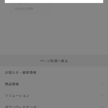
ート
1997/03/31
更新
選択したファイルを一
0
ページ先頭へ戻る
括ダウンロード
選択可能容量：
0.0
MB /
100
MB
お知らせ・最新情報
リセット
商品情報
ソリューション
ダウンロードセンタ