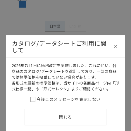
体の中で意図した用途に対して適切に配電・設置され
ていることを、必ず事前に確認してください。
カタログ/マニュアルに記載されているアプリケーショ
ン事例は参考用ですので、ご採用に際しては機器・装
日本語
English
置の機能や安全性をご確認のうえご使用ください。・
商品に接続される推奨機器等、現在では入手困難なも
カタログ/データシートご利用に関
のもそのまま記載しています。・誤字、脱字が含まれ
して
ている可能性がありますがご容赦ください。
記載されているサービス内容や連絡先等は作成当時の
ものであり、変更・改定させていただいている可能性
2026年7月1日に価格改定を実施しました。これに伴い、各
があります。改めて当サイトの掲載内容をご確認のう
商品のカタログ/データシートを改訂しており、一部の商品
え、ご用命下さいますようお願いいたします。
では標準価格を掲載していない場合があります。
各形式の最新の標準価格は、当サイトの各商品ページ内「形
式仕様一覧」や「形式セレクタ」よりご確認ください。
今後このメッセージを表示しない
このカタログを選択
カタログ
日本語
閉じる
G720
G720 データシ