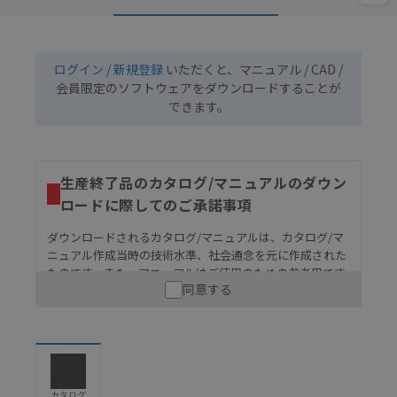
ログイン / 新規登録
いただくと、マニュアル / CAD /
会員限定のソフトウェアをダウンロードすることが
できます。
生産終了品のカタログ/マニュアルのダウン
ロードに際してのご承諾事項
ダウンロードされるカタログ/マニュアルは、カタログ/マ
ニュアル作成当時の技術水準、社会通念を元に作成された
ものです。また、マニュアルはご使用のための参考用です
同意する
ので、ご使用にあたっての安全性については十分にご配慮
ください。以下の内容をご承諾の上、ご利用ください。
お客様が本製品を人命や財産に重大な危険を及ぼすよ
うな用途に使用される場合には、システム全体として
危険を知らせたり、冗長設計により必要な安全性を確
保できるよう設計されていること、および本製品が全
カタログ