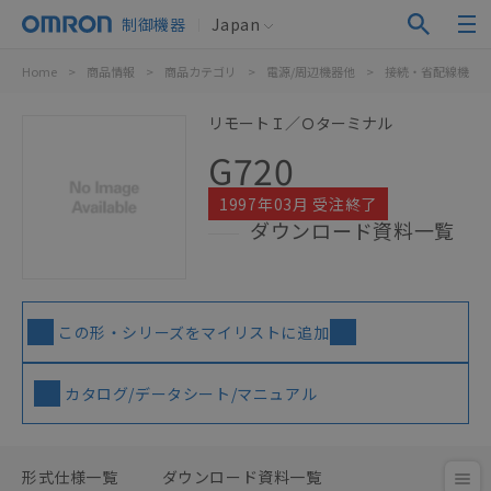
制御機器
Japan
Home
>
商品情報
>
商品カテゴリ
>
電源/周辺機器他
>
接続・省配線機器
リモートＩ／Ｏターミナル
G720
1997年03月 受注終了
ダウンロード資料一覧
この形・シリーズをマイリストに追加
カタログ/データシート/マニュアル
形式仕様一覧
ダウンロード資料一覧