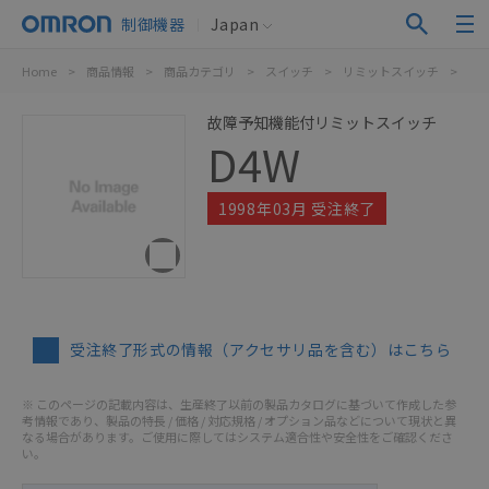
制御機器
Japan
Home
>
商品情報
>
商品カテゴリ
>
スイッチ
>
リミットスイッチ
>
D4
故障予知機能付リミットスイッチ
D4W
1998年03月 受注終了
受注終了形式の情報（アクセサリ品を含む）はこちら
※ このページの記載内容は、生産終了以前の製品カタログに基づいて作成した参
考情報であり、製品の特長 / 価格 / 対応規格 / オプション品などについて現状と異
なる場合があります。ご使用に際してはシステム適合性や安全性をご確認くださ
い。