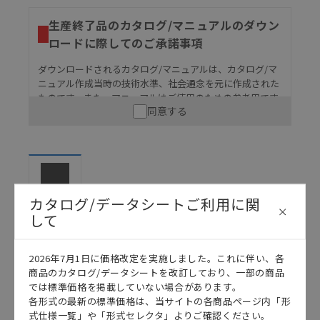
生産終了品のカタログ/マニュアルのダウン
ロードに際してのご承諾事項
ダウンロードされるカタログ/マニュアルは、カタログ/マ
ニュアル作成当時の技術水準、社会通念を元に作成された
ものです。また、マニュアルはご使用のための参考用です
同意する
ので、ご使用にあたっての安全性については十分にご配慮
ください。以下の内容をご承諾の上、ご利用ください。
お客様が本製品を人命や財産に重大な危険を及ぼすよ
うな用途に使用される場合には、システム全体として
危険を知らせたり、冗長設計により必要な安全性を確
保できるよう設計されていること、および本製品が全
カタログ
カタログ/データシートご利用に関
体の中で意図した用途に対して適切に配電・設置され
して
ていることを、必ず事前に確認してください。
カタログ/マニュアルに記載されているアプリケーショ
2026年7月1日に価格改定を実施しました。これに伴い、各
ン事例は参考用ですので、ご採用に際しては機器・装
日本語
English
商品のカタログ/データシートを改訂しており、一部の商品
置の機能や安全性をご確認のうえご使用ください。・
では標準価格を掲載していない場合があります。
商品に接続される推奨機器等、現在では入手困難なも
各形式の最新の標準価格は、当サイトの各商品ページ内「形
のもそのまま記載しています。・誤字、脱字が含まれ
式仕様一覧」や「形式セレクタ」よりご確認ください。
ている可能性がありますがご容赦ください。