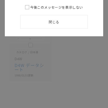
記載されているサービス内容や連絡先等は作成当時の
今後このメッセージを表示しない
ものであり、変更・改定させていただいている可能性
があります。改めて当サイトの掲載内容をご確認のう
え、ご用命下さいますようお願いいたします。
閉じる
このカタログを選択
カタログ
日本語
D4W
D4W データシ
ート
1998/03/31
更新