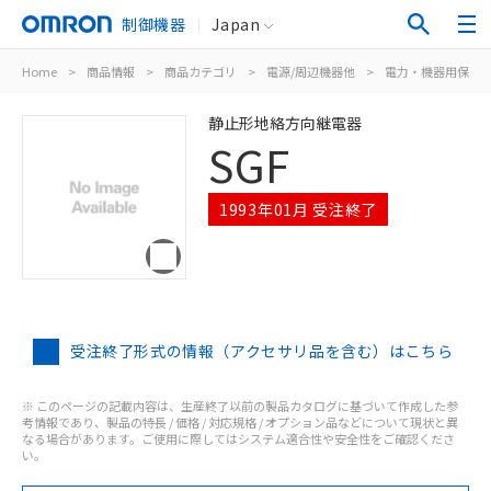
制御機器
Japan
Home
>
商品情報
>
商品カテゴリ
>
電源/周辺機器他
>
電力・機器用保護
静止形地絡方向継電器
SGF
1993年01月 受注終了
受注終了形式の情報（アクセサリ品を含む）はこちら
※ このページの記載内容は、生産終了以前の製品カタログに基づいて作成した参
考情報であり、製品の特長 / 価格 / 対応規格 / オプション品などについて現状と異
なる場合があります。ご使用に際してはシステム適合性や安全性をご確認くださ
い。