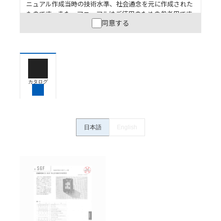
ニュアル作成当時の技術水準、社会通念を元に作成された
ものです。また、マニュアルはご使用のための参考用です
同意する
ので、ご使用にあたっての安全性については十分にご配慮
ください。以下の内容をご承諾の上、ご利用ください。
お客様が本製品を人命や財産に重大な危険を及ぼすよ
うな用途に使用される場合には、システム全体として
危険を知らせたり、冗長設計により必要な安全性を確
保できるよう設計されていること、および本製品が全
カタログ
体の中で意図した用途に対して適切に配電・設置され
ていることを、必ず事前に確認してください。
カタログ/マニュアルに記載されているアプリケーショ
ン事例は参考用ですので、ご採用に際しては機器・装
日本語
English
置の機能や安全性をご確認のうえご使用ください。・
商品に接続される推奨機器等、現在では入手困難なも
のもそのまま記載しています。・誤字、脱字が含まれ
ている可能性がありますがご容赦ください。
記載されているサービス内容や連絡先等は作成当時の
ものであり、変更・改定させていただいている可能性
があります。改めて当サイトの掲載内容をご確認のう
え、ご用命下さいますようお願いいたします。