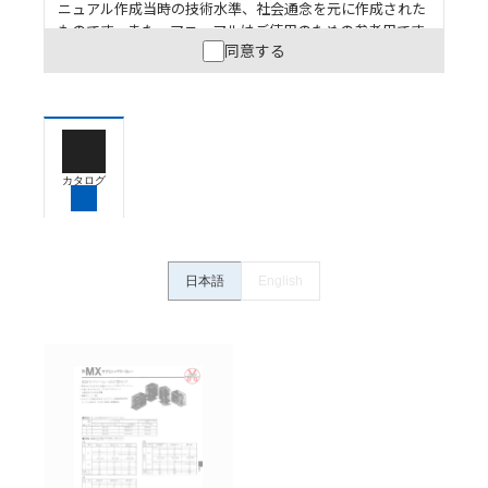
ニュアル作成当時の技術水準、社会通念を元に作成された
ものです。また、マニュアルはご使用のための参考用です
同意する
ので、ご使用にあたっての安全性については十分にご配慮
ください。以下の内容をご承諾の上、ご利用ください。
お客様が本製品を人命や財産に重大な危険を及ぼすよ
うな用途に使用される場合には、システム全体として
危険を知らせたり、冗長設計により必要な安全性を確
保できるよう設計されていること、および本製品が全
カタログ
体の中で意図した用途に対して適切に配電・設置され
ていることを、必ず事前に確認してください。
カタログ/マニュアルに記載されているアプリケーショ
ン事例は参考用ですので、ご採用に際しては機器・装
日本語
English
置の機能や安全性をご確認のうえご使用ください。・
商品に接続される推奨機器等、現在では入手困難なも
のもそのまま記載しています。・誤字、脱字が含まれ
ている可能性がありますがご容赦ください。
記載されているサービス内容や連絡先等は作成当時の
ものであり、変更・改定させていただいている可能性
があります。改めて当サイトの掲載内容をご確認のう
え、ご用命下さいますようお願いいたします。