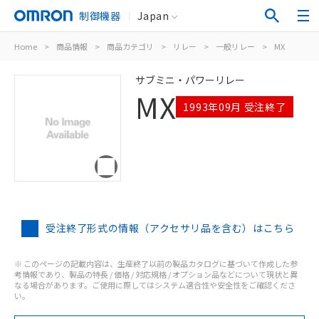
制御機器
Japan
Home
>
商品情報
>
商品カテゴリ
>
リレー
>
一般リレー
>
MX
サブミニ・パワーリレー
MX
1993年09月 受注終了
受注終了形式の情報（アクセサリ品を含む）はこちら
※ このページの記載内容は、生産終了以前の製品カタログに基づいて作成した参
考情報であり、製品の特長 / 価格 / 対応規格 / オプション品などについて現状と異
なる場合があります。ご使用に際してはシステム適合性や安全性をご確認くださ
い。