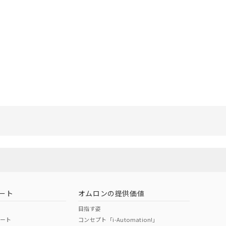
リセット
ート
オムロンの提供価値
目指す姿
ポート
コンセプト「i-Automation!」