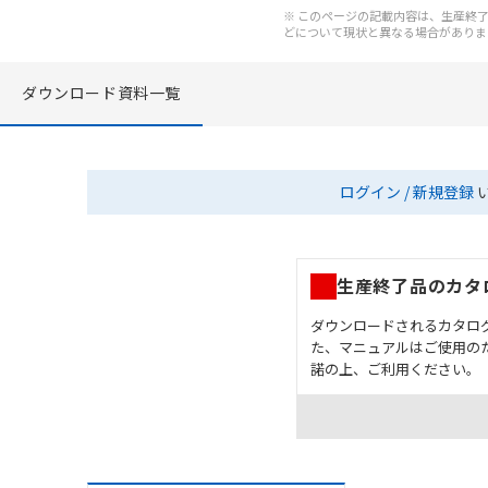
※ このページの記載内容は、生産終了以
どについて現状と異なる場合がありま
ダウンロード資料一覧
ログイン / 新規登録
生産終了品のカタ
ダウンロードされるカタロ
た、マニュアルはご使用の
諾の上、ご利用ください。
お客様が本製品を人命や
長設計により必要な安全
設置されていることを、
カタログ/マニュアルに