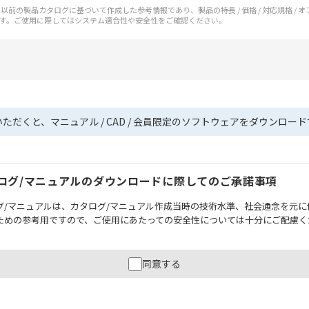
前の製品カタログに基づいて作成した参考情報であり、製品の特長 / 価格 / 対応規格 / 
す。ご使用に際してはシステム適合性や安全性をご確認ください。
いただくと、マニュアル / CAD / 会員限定のソフトウェアをダウンロー
ログ/マニュアルのダウンロードに際してのご承諾事項
グ/マニュアルは、カタログ/マニュアル作成当時の技術水準、社会通念を元に
ための参考用ですので、ご使用にあたっての安全性については十分にご配慮く
財産に重大な危険を及ぼすような用途に使用される場合には、システム全体
同意する
性を確保できるよう設計されていること、および本製品が全体の中で意図し
必ず事前に確認してください。
記載されているアプリケーション事例は参考用ですので、ご採用に際しては機