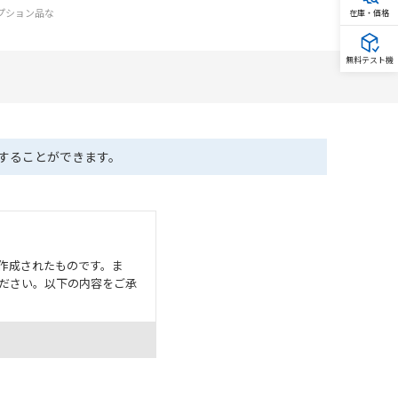
オプション品な
在庫・価格
無料テスト機
ドすることができます。
作成されたものです。ま
ださい。以下の内容をご承
として危険を知らせたり、冗
た用途に対して適切に配電・
器・装置の機能や安全性を