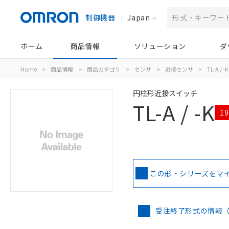
制御機器
Japan
ホーム
商品情報
ソリューション
ダ
Home
>
商品情報
>
商品カテゴリ
>
センサ
>
近接センサ
>
TL-A / -K
円柱形近接スイッチ
TL-A / -K
1
この形・シリーズをマ
受注終了形式の情報