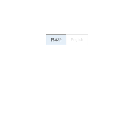
さい。・商品に接続される推奨機器等、現在では入手困難なものもそのまま
がありますがご容赦ください。
内容や連絡先等は作成当時のものであり、変更・改定させていただいている
認のうえ、ご用命下さいますようお願いいたします。
日本語
English