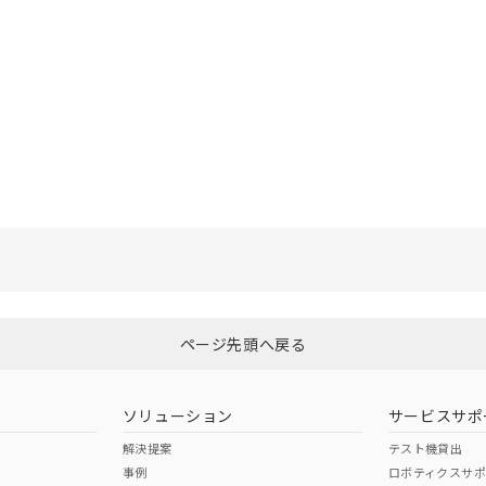
選択したファイルを一括ダウンロード
0
選択可能容量：
0.0
MB /
100
MB
ページ先頭へ戻る
ソリューション
サービスサポ
解決提案
テスト機貸出
事例
ロボティクスサ