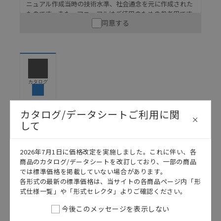
ニュアル作成当時の技術水準、社会通念を元に作成された
ものです。また、マニュアルはご使用のための参考用です
同意する
ので、ご使用にあたっての安全性については十分にご配慮
ください。以下の内容をご承諾の上、ご利用ください。
お客様が本製品を人命や財産に重大な危険を及ぼすよ
うな用途に使用される場合には、システム全体として
危険を知らせたり、冗長設計により必要な安全性を確
保できるよう設計されていること、および本製品が全
カタログ
体の中で意図した用途に対して適切に配電・設置され
ていることを、必ず事前に確認してください。
カタログ/データシートご利用に関
カタログ/マニュアルに記載されているアプリケーショ
して
ン事例は参考用ですので、ご採用に際しては機器・装
日本語
English
置の機能や安全性をご確認のうえご使用ください。・
商品に接続される推奨機器等、現在では入手困難なも
2026年7月1日に価格改定を実施しました。これに伴い、各
のもそのまま記載しています。・誤字、脱字が含まれ
商品のカタログ/データシートを改訂しており、一部の商品
ている可能性がありますがご容赦ください。
では標準価格を掲載していない場合があります。
記載されているサービス内容や連絡先等は作成当時の
各形式の最新の標準価格は、当サイトの各商品ページ内「形
ものであり、変更・改定させていただいている可能性
式仕様一覧」や「形式セレクタ」よりご確認ください。
があります。改めて当サイトの掲載内容をご確認のう
今後このメッセージを表示しない
え、ご用命下さいますようお願いいたします。