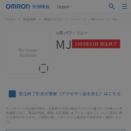
制御機器
Japan
Home
>
商品情報
>
商品カテゴリ
>
リレー
>
一般リレー
>
MJ
小形パワ・リレー
MJ
1983年03月 受注終了
受注終了形式の情報（アクセサリ品を含む）はこちら
※ このページの記載内容は、生産終了以前の製品カタログに基づいて作成した参
考情報であり、製品の特長 / 価格 / 対応規格 / オプション品などについて現状と異
なる場合があります。ご使用に際してはシステム適合性や安全性をご確認くださ
い。