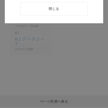
閉じる
このカタログを選択
カタログ
日本語
MJ
MJ データシー
ト
1983/03/31
更新
選択したファイルを一
0
ページ先頭へ戻る
括ダウンロード