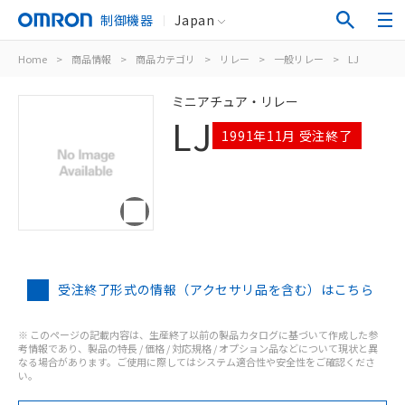
制御機器
Japan
Home
>
商品情報
>
商品カテゴリ
>
リレー
>
一般リレー
>
LJ
ミニアチュア・リレー
LJ
1991年11月 受注終了
受注終了形式の情報（アクセサリ品を含む）はこちら
※ このページの記載内容は、生産終了以前の製品カタログに基づいて作成した参
考情報であり、製品の特長 / 価格 / 対応規格 / オプション品などについて現状と異
なる場合があります。ご使用に際してはシステム適合性や安全性をご確認くださ
い。