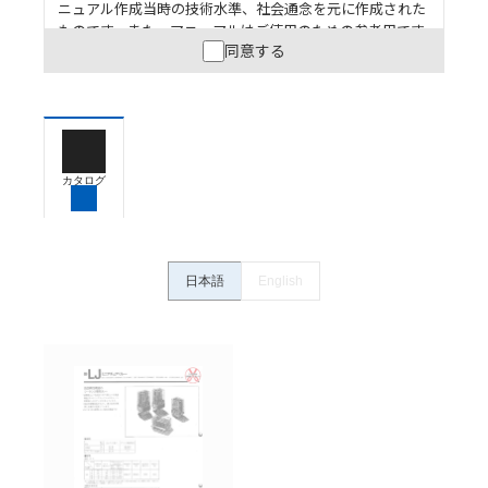
ニュアル作成当時の技術水準、社会通念を元に作成された
ものです。また、マニュアルはご使用のための参考用です
同意する
ので、ご使用にあたっての安全性については十分にご配慮
ください。以下の内容をご承諾の上、ご利用ください。
お客様が本製品を人命や財産に重大な危険を及ぼすよ
うな用途に使用される場合には、システム全体として
危険を知らせたり、冗長設計により必要な安全性を確
保できるよう設計されていること、および本製品が全
カタログ
体の中で意図した用途に対して適切に配電・設置され
ていることを、必ず事前に確認してください。
カタログ/マニュアルに記載されているアプリケーショ
ン事例は参考用ですので、ご採用に際しては機器・装
日本語
English
置の機能や安全性をご確認のうえご使用ください。・
商品に接続される推奨機器等、現在では入手困難なも
のもそのまま記載しています。・誤字、脱字が含まれ
ている可能性がありますがご容赦ください。
記載されているサービス内容や連絡先等は作成当時の
ものであり、変更・改定させていただいている可能性
があります。改めて当サイトの掲載内容をご確認のう
え、ご用命下さいますようお願いいたします。