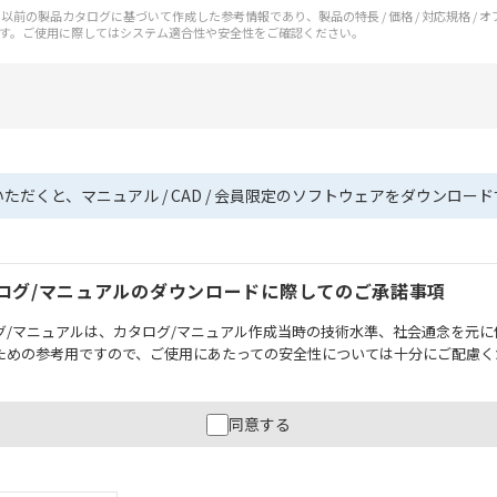
前の製品カタログに基づいて作成した参考情報であり、製品の特長 / 価格 / 対応規格 / 
す。ご使用に際してはシステム適合性や安全性をご確認ください。
いただくと、マニュアル / CAD / 会員限定のソフトウェアをダウンロー
ログ/マニュアルのダウンロードに際してのご承諾事項
グ/マニュアルは、カタログ/マニュアル作成当時の技術水準、社会通念を元に
ための参考用ですので、ご使用にあたっての安全性については十分にご配慮く
財産に重大な危険を及ぼすような用途に使用される場合には、システム全体
同意する
性を確保できるよう設計されていること、および本製品が全体の中で意図し
必ず事前に確認してください。
記載されているアプリケーション事例は参考用ですので、ご採用に際しては機