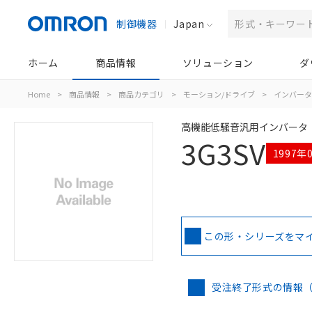
制御機器
Japan
ホーム
商品情報
ソリューション
ダ
Home
>
商品情報
>
商品カテゴリ
>
モーション/ドライブ
>
インバータ
高機能低騒音汎用インバータ
3G3SV
1997年
この形・シリーズをマ
受注終了形式の情報