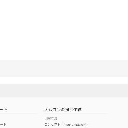
リセット
ート
オムロンの提供価値
目指す姿
ポート
コンセプト「i-Automation!」