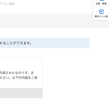
オプション品な
在庫・価格
無料テスト機
ドすることができます。
作成されたものです。ま
ださい。以下の内容をご承
として危険を知らせたり、冗
た用途に対して適切に配電・
器・装置の機能や安全性を