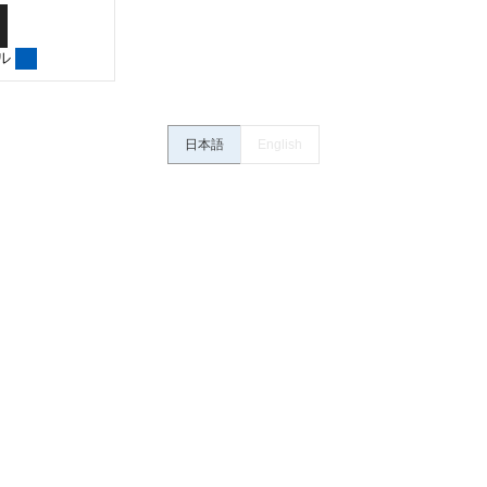
さい。・商品に接続される推奨機器等、現在では入手困難なものもそのまま
がありますがご容赦ください。
ル
内容や連絡先等は作成当時のものであり、変更・改定させていただいている
認のうえ、ご用命下さいますようお願いいたします。
日本語
English