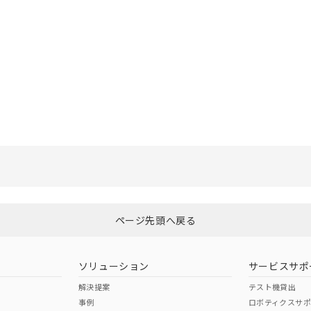
選択したファイルを一括ダウンロード
0
選択可能容量：
0.0
MB /
100
MB
ページ先頭へ戻る
ソリューション
サービスサポ
解決提案
テスト機貸出
事例
ロボティクスサ