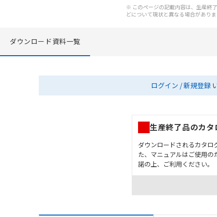
※ このページの記載内容は、生産終了以
どについて現状と異なる場合がありま
ダウンロード資料一覧
ログイン / 新規登録
生産終了品のカタ
ダウンロードされるカタロ
た、マニュアルはご使用の
諾の上、ご利用ください。
お客様が本製品を人命や
長設計により必要な安全
設置されていることを、
カタログ/マニュアルに