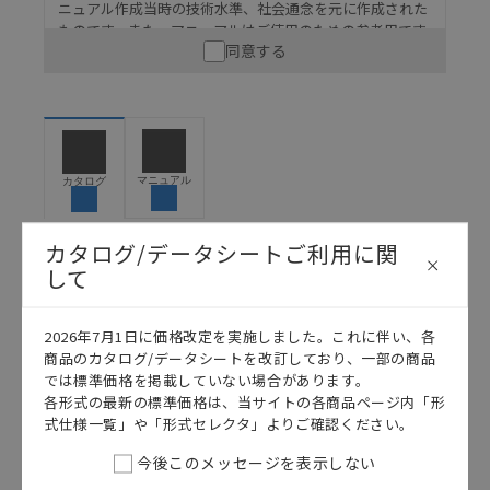
ニュアル作成当時の技術水準、社会通念を元に作成された
ものです。また、マニュアルはご使用のための参考用です
同意する
ので、ご使用にあたっての安全性については十分にご配慮
ください。以下の内容をご承諾の上、ご利用ください。
お客様が本製品を人命や財産に重大な危険を及ぼすよ
うな用途に使用される場合には、システム全体として
危険を知らせたり、冗長設計により必要な安全性を確
保できるよう設計されていること、および本製品が全
マニュアル
カタログ
体の中で意図した用途に対して適切に配電・設置され
ていることを、必ず事前に確認してください。
カタログ/データシートご利用に関
カタログ/マニュアルに記載されているアプリケーショ
して
ン事例は参考用ですので、ご採用に際しては機器・装
日本語
English
置の機能や安全性をご確認のうえご使用ください。・
商品に接続される推奨機器等、現在では入手困難なも
2026年7月1日に価格改定を実施しました。これに伴い、各
のもそのまま記載しています。・誤字、脱字が含まれ
商品のカタログ/データシートを改訂しており、一部の商品
ている可能性がありますがご容赦ください。
では標準価格を掲載していない場合があります。
記載されているサービス内容や連絡先等は作成当時の
各形式の最新の標準価格は、当サイトの各商品ページ内「形
ものであり、変更・改定させていただいている可能性
式仕様一覧」や「形式セレクタ」よりご確認ください。
があります。改めて当サイトの掲載内容をご確認のう
今後このメッセージを表示しない
え、ご用命下さいますようお願いいたします。