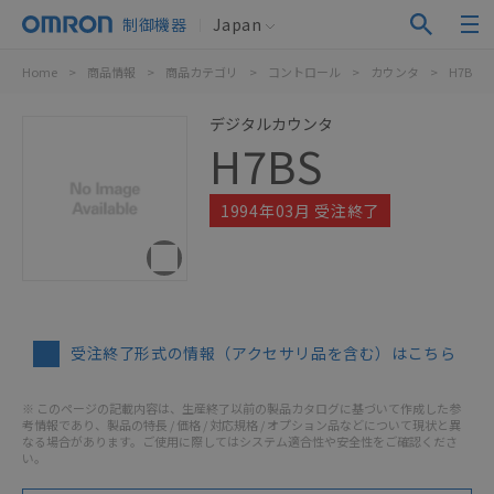
制御機器
Japan
Home
>
商品情報
>
商品カテゴリ
>
コントロール
>
カウンタ
>
H7BS
デジタルカウンタ
H7BS
1994年03月 受注終了
受注終了形式の情報（アクセサリ品を含む）はこちら
※ このページの記載内容は、生産終了以前の製品カタログに基づいて作成した参
考情報であり、製品の特長 / 価格 / 対応規格 / オプション品などについて現状と異
なる場合があります。ご使用に際してはシステム適合性や安全性をご確認くださ
い。