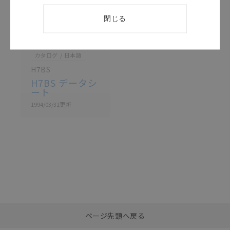
閉じる
このカタログを選択
カタログ
日本語
H7BS
H7BS データシ
ート
1994/03/31
更新
選択したファイルを一
0
ページ先頭へ戻る
括ダウンロード