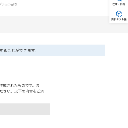
オプション品な
在庫・価格
無料テスト機
ドすることができます。
作成されたものです。ま
ださい。以下の内容をご承
として危険を知らせたり、冗
た用途に対して適切に配電・
器・装置の機能や安全性を