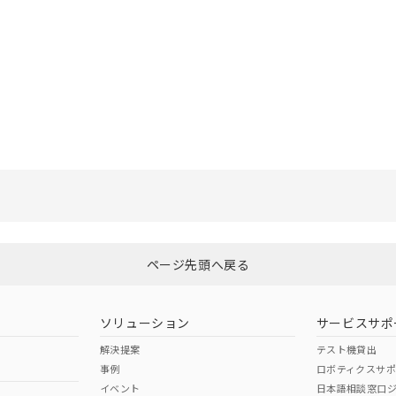
選択したファイルを一括ダウンロード
0
選択可能容量：
0.0
MB /
100
MB
ページ先頭へ戻る
ソリューション
サービスサポ
解決提案
テスト機貸出
事例
ロボティクスサ
イベント
日本語相談窓口