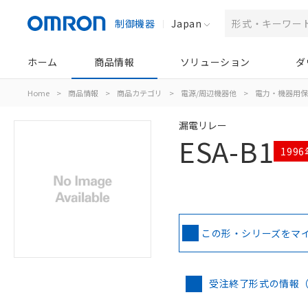
制御機器
Japan
ホーム
商品情報
ソリューション
ダ
Home
>
商品情報
>
商品カテゴリ
>
電源/周辺機器他
>
電力・機器用保
漏電リレー
ESA-B1
199
この形・シリーズをマ
受注終了形式の情報