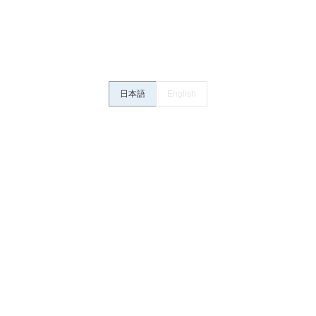
さい。・商品に接続される推奨機器等、現在では入手困難なものもそのまま
がありますがご容赦ください。
内容や連絡先等は作成当時のものであり、変更・改定させていただいている
認のうえ、ご用命下さいますようお願いいたします。
日本語
English