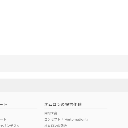
リセット
ート
オムロンの提供価値
目指す姿
ポート
コンセプト「i-Automation!」
ジャパンデスク
オムロンの強み