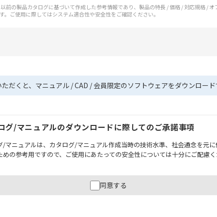
前の製品カタログに基づいて作成した参考情報であり、製品の特長 / 価格 / 対応規格 / 
す。ご使用に際してはシステム適合性や安全性をご確認ください。
いただくと、マニュアル / CAD / 会員限定のソフトウェアをダウンロー
ログ/マニュアルのダウンロードに際してのご承諾事項
グ/マニュアルは、カタログ/マニュアル作成当時の技術水準、社会通念を元に
ための参考用ですので、ご使用にあたっての安全性については十分にご配慮く
財産に重大な危険を及ぼすような用途に使用される場合には、システム全体
同意する
性を確保できるよう設計されていること、および本製品が全体の中で意図し
必ず事前に確認してください。
記載されているアプリケーション事例は参考用ですので、ご採用に際しては機