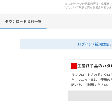
※ このページの記載内容は、生産終了以
どについて現状と異なる場合がありま
ダウンロード資料一覧
ログイン / 新規登録
生産終了品のカタ
ダウンロードされるカタロ
た、マニュアルはご使用の
諾の上、ご利用ください。
お客様が本製品を人命や
長設計により必要な安全
設置されていることを、
カタログ/マニュアルに