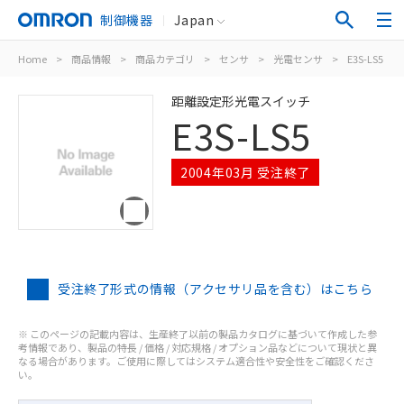
制御機器
Japan
Home
>
商品情報
>
商品カテゴリ
>
センサ
>
光電センサ
>
E3S-LS5
距離設定形光電スイッチ
E3S-LS5
2004年03月 受注終了
受注終了形式の情報（アクセサリ品を含む）はこちら
※ このページの記載内容は、生産終了以前の製品カタログに基づいて作成した参
考情報であり、製品の特長 / 価格 / 対応規格 / オプション品などについて現状と異
なる場合があります。ご使用に際してはシステム適合性や安全性をご確認くださ
い。