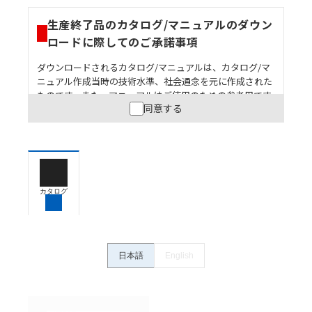
生産終了品のカタログ/マニュアルのダウン
ロードに際してのご承諾事項
ダウンロードされるカタログ/マニュアルは、カタログ/マ
ニュアル作成当時の技術水準、社会通念を元に作成された
ものです。また、マニュアルはご使用のための参考用です
同意する
ので、ご使用にあたっての安全性については十分にご配慮
ください。以下の内容をご承諾の上、ご利用ください。
お客様が本製品を人命や財産に重大な危険を及ぼすよ
うな用途に使用される場合には、システム全体として
危険を知らせたり、冗長設計により必要な安全性を確
保できるよう設計されていること、および本製品が全
カタログ
体の中で意図した用途に対して適切に配電・設置され
ていることを、必ず事前に確認してください。
カタログ/マニュアルに記載されているアプリケーショ
ン事例は参考用ですので、ご採用に際しては機器・装
日本語
English
置の機能や安全性をご確認のうえご使用ください。・
商品に接続される推奨機器等、現在では入手困難なも
のもそのまま記載しています。・誤字、脱字が含まれ
ている可能性がありますがご容赦ください。