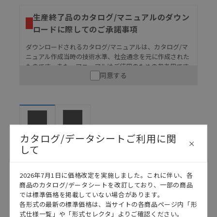
生産終了品のカタログ/マニュアルのダウン
ロードに際してのご承諾事項
ダウンロードされるカタログ/マニュアルは、カタログ/マ
ニュアル作成当時の技術水準、社会通念を元に作成された
ものです。また、マニュアルはご使用のための参考用です
同意する
ので、ご使用にあたっての安全性については十分にご配慮
ください。以下の内容をご承諾の上、ご利用ください。
お客様が本製品を人命や財産に重大な危険を及ぼすよ
うな用途に使用される場合には、システム全体として
危険を知らせたり、冗長設計により必要な安全性を確
保できるよう設計されていること、および本製品が全
マニュアル
カタログ
カタログ/データシートご利用に関
体の中で意図した用途に対して適切に配電・設置され
して
ていることを、必ず事前に確認してください。
カタログ/マニュアルに記載されているアプリケーショ
2026年7月1日に価格改定を実施しました。これに伴い、各
ン事例は参考用ですので、ご採用に際しては機器・装
日本語
English
商品のカタログ/データシートを改訂しており、一部の商品
置の機能や安全性をご確認のうえご使用ください。・
では標準価格を掲載していない場合があります。
商品に接続される推奨機器等、現在では入手困難なも
各形式の最新の標準価格は、当サイトの各商品ページ内「形
のもそのまま記載しています。・誤字、脱字が含まれ
式仕様一覧」や「形式セレクタ」よりご確認ください。
ている可能性がありますがご容赦ください。