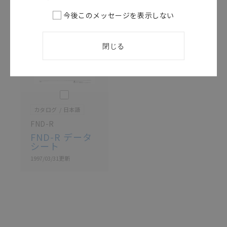
記載されているサービス内容や連絡先等は作成当時の
今後このメッセージを表示しない
ものであり、変更・改定させていただいている可能性
があります。改めて当サイトの掲載内容をご確認のう
え、ご用命下さいますようお願いいたします。
閉じる
このカタログを選択
カタログ
日本語
FND-R
FND-R データ
シート
1997/03/31
更新