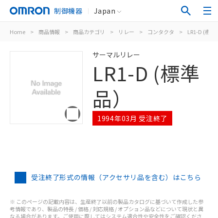
制御機器
Japan
Home
>
商品情報
>
商品カテゴリ
>
リレー
>
コンタクタ
>
LR1-D (標
サーマルリレー
LR1-D (標準
品）
1994年03月 受注終了
受注終了形式の情報（アクセサリ品を含む）はこちら
※ このページの記載内容は、生産終了以前の製品カタログに基づいて作成した参
考情報であり、製品の特長 / 価格 / 対応規格 / オプション品などについて現状と異
なる場合があります。ご使用に際してはシステム適合性や安全性をご確認くださ