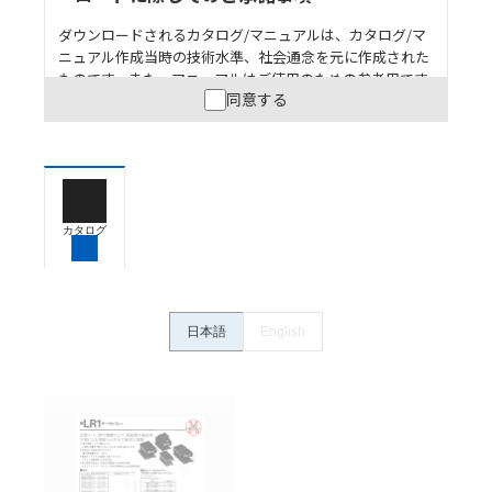
ダウンロードされるカタログ/マニュアルは、カタログ/マ
ニュアル作成当時の技術水準、社会通念を元に作成された
ものです。また、マニュアルはご使用のための参考用です
同意する
ので、ご使用にあたっての安全性については十分にご配慮
ください。以下の内容をご承諾の上、ご利用ください。
お客様が本製品を人命や財産に重大な危険を及ぼすよ
うな用途に使用される場合には、システム全体として
危険を知らせたり、冗長設計により必要な安全性を確
保できるよう設計されていること、および本製品が全
カタログ
体の中で意図した用途に対して適切に配電・設置され
ていることを、必ず事前に確認してください。
カタログ/マニュアルに記載されているアプリケーショ
ン事例は参考用ですので、ご採用に際しては機器・装
日本語
English
置の機能や安全性をご確認のうえご使用ください。・
商品に接続される推奨機器等、現在では入手困難なも
のもそのまま記載しています。・誤字、脱字が含まれ
ている可能性がありますがご容赦ください。
記載されているサービス内容や連絡先等は作成当時の
ものであり、変更・改定させていただいている可能性