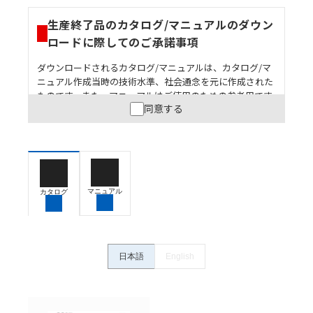
生産終了品のカタログ/マニュアルのダウン
ロードに際してのご承諾事項
ダウンロードされるカタログ/マニュアルは、カタログ/マ
ニュアル作成当時の技術水準、社会通念を元に作成された
ものです。また、マニュアルはご使用のための参考用です
同意する
ので、ご使用にあたっての安全性については十分にご配慮
ください。以下の内容をご承諾の上、ご利用ください。
お客様が本製品を人命や財産に重大な危険を及ぼすよ
うな用途に使用される場合には、システム全体として
危険を知らせたり、冗長設計により必要な安全性を確
保できるよう設計されていること、および本製品が全
マニュアル
カタログ
体の中で意図した用途に対して適切に配電・設置され
ていることを、必ず事前に確認してください。
カタログ/マニュアルに記載されているアプリケーショ
ン事例は参考用ですので、ご採用に際しては機器・装
日本語
English
置の機能や安全性をご確認のうえご使用ください。・
商品に接続される推奨機器等、現在では入手困難なも
のもそのまま記載しています。・誤字、脱字が含まれ
ている可能性がありますがご容赦ください。