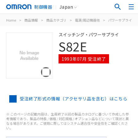
制御機器
Japan
Home
>
商品情報
>
商品カテゴリ
>
電源/周辺機器他
>
パワーサプライ（
スイッチング・パワーサプライ
S82E
1993年07月 受注終了
受注終了形式の情報（アクセサリ品を含む）はこちら
※ このページの記載内容は、生産終了以前の製品カタログに基づいて作成した参
考情報であり、製品の特長 / 価格 / 対応規格 / オプション品などについて現状と異
なる場合があります。ご使用に際してはシステム適合性や安全性をご確認くださ
い。