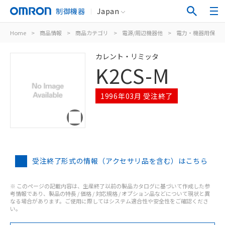
制御機器
Japan
Home
>
商品情報
>
商品カテゴリ
>
電源/周辺機器他
>
電力・機器用保護
カレント・リミッタ
K2CS-M
1996年03月 受注終了
受注終了形式の情報（アクセサリ品を含む）はこちら
※ このページの記載内容は、生産終了以前の製品カタログに基づいて作成した参
考情報であり、製品の特長 / 価格 / 対応規格 / オプション品などについて現状と異
なる場合があります。ご使用に際してはシステム適合性や安全性をご確認くださ
い。