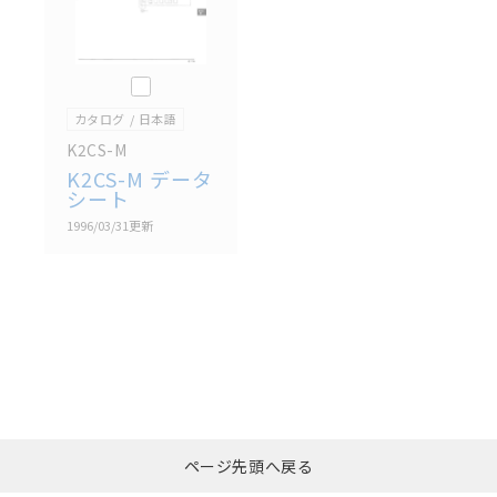
このカタログを選択
カタログ
日本語
K2CS-M
K2CS-M データ
シート
1996/03/31
更新
選択したファイルを一
0
ページ先頭へ戻る
括ダウンロード