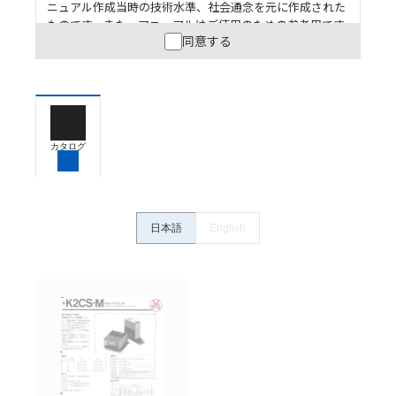
ニュアル作成当時の技術水準、社会通念を元に作成された
ものです。また、マニュアルはご使用のための参考用です
同意する
ので、ご使用にあたっての安全性については十分にご配慮
ください。以下の内容をご承諾の上、ご利用ください。
お客様が本製品を人命や財産に重大な危険を及ぼすよ
うな用途に使用される場合には、システム全体として
危険を知らせたり、冗長設計により必要な安全性を確
保できるよう設計されていること、および本製品が全
カタログ
体の中で意図した用途に対して適切に配電・設置され
ていることを、必ず事前に確認してください。
カタログ/マニュアルに記載されているアプリケーショ
ン事例は参考用ですので、ご採用に際しては機器・装
日本語
English
置の機能や安全性をご確認のうえご使用ください。・
商品に接続される推奨機器等、現在では入手困難なも
のもそのまま記載しています。・誤字、脱字が含まれ
ている可能性がありますがご容赦ください。
記載されているサービス内容や連絡先等は作成当時の
ものであり、変更・改定させていただいている可能性
があります。改めて当サイトの掲載内容をご確認のう
え、ご用命下さいますようお願いいたします。