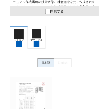
ニュアル作成当時の技術水準、社会通念を元に作成された
ものです。また、マニュアルはご使用のための参考用です
同意する
ので、ご使用にあたっての安全性については十分にご配慮
ください。以下の内容をご承諾の上、ご利用ください。
お客様が本製品を人命や財産に重大な危険を及ぼすよ
うな用途に使用される場合には、システム全体として
危険を知らせたり、冗長設計により必要な安全性を確
保できるよう設計されていること、および本製品が全
マニュアル
カタログ
体の中で意図した用途に対して適切に配電・設置され
ていることを、必ず事前に確認してください。
カタログ/マニュアルに記載されているアプリケーショ
ン事例は参考用ですので、ご採用に際しては機器・装
日本語
English
置の機能や安全性をご確認のうえご使用ください。・
商品に接続される推奨機器等、現在では入手困難なも
のもそのまま記載しています。・誤字、脱字が含まれ
ている可能性がありますがご容赦ください。
記載されているサービス内容や連絡先等は作成当時の
ものであり、変更・改定させていただいている可能性
があります。改めて当サイトの掲載内容をご確認のう
え、ご用命下さいますようお願いいたします。