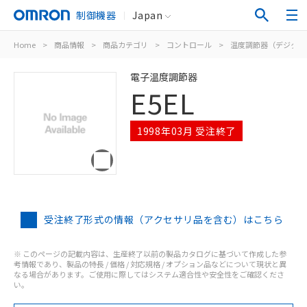
制御機器
Japan
Home
>
商品情報
>
商品カテゴリ
>
コントロール
>
温度調節器（デジタル
電子温度調節器
E5EL
1998年03月 受注終了
受注終了形式の情報（アクセサリ品を含む）はこちら
※ このページの記載内容は、生産終了以前の製品カタログに基づいて作成した参
考情報であり、製品の特長 / 価格 / 対応規格 / オプション品などについて現状と異
なる場合があります。ご使用に際してはシステム適合性や安全性をご確認くださ
い。