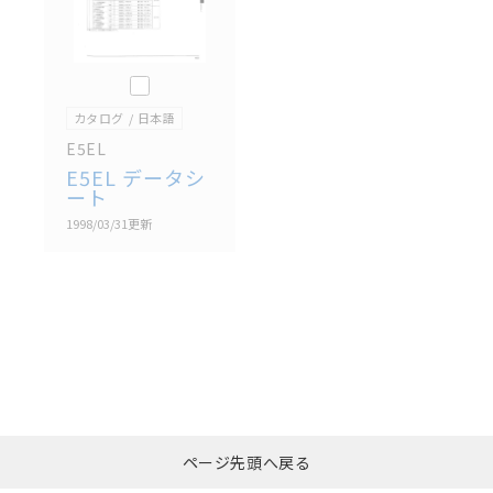
このカタログを選択
カタログ
日本語
E5EL
E5EL データシ
ート
1998/03/31
更新
選択したファイルを一
0
ページ先頭へ戻る
括ダウンロード