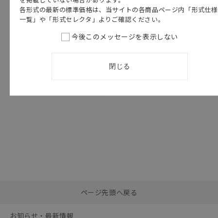
各形式の最新の標準価格は、当サイトの各商品ページ内「形式仕
このカタログを選択
一覧」や「形式セレクタ」よりご確認ください。
カタログ
日本語
今後このメッセージを表示しない
SYSLINE
B500（3G5B2）
B500（3G5B2）
閉じる
データシート
2015/07/27
更新
選択したファイルを一
0
ページ先頭へ戻る
括ダウンロード
選択可能容量：
0.0
MB /
100
MB
お知らせ・最新情報