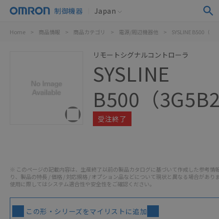
制御機器
Japan
Home
>
商品情報
>
商品カテゴリ
>
電源/周辺機器他
>
SYSLINE B500（3G
リモートシグナルコントローラ
SYSLINE
B500（3G5B
受注終了
※ このページの記載内容は、生産終了以前の製品カタログに基づいて作成した参考情
り、製品の特長 / 価格 / 対応規格 / オプション品などについて現状と異なる場合があり
使用に際してはシステム適合性や安全性をご確認ください。
この形・シリーズをマイリストに追加