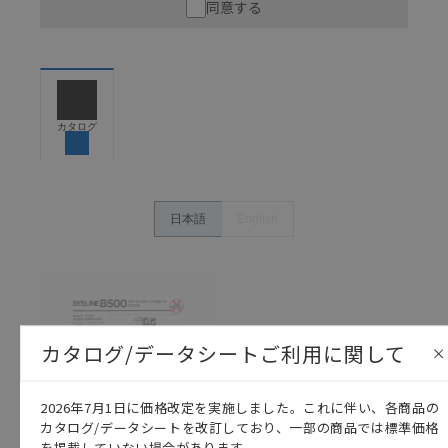
同意する
ので、ご使用にあたっての安全性については十分にご配慮
ください。以下の内容をご承諾の上、ご利用ください。
お客様が本製品を人命や財産に重大な危険を及ぼすよ
うな用途に使用される場合には、システム全体として
危険を知らせたり、冗長設計により必要な安全性を確
保できるよう設計されていること、および本製品が全
カタログ
体の中で意図した用途に対して適切に配電・設置され
ていることを、必ず事前に確認してください。
カタログ/マニュアルに記載されているアプリケーショ
ン事例は参考用ですので、ご採用に際しては機器・装
日本語
English
置の機能や安全性をご確認のうえご使用ください。・
商品に接続される推奨機器等、現在では入手困難なも
のもそのまま記載しています。・誤字、脱字が含まれ
ている可能性がありますがご容赦ください。
記載されているサービス内容や連絡先等は作成当時の
ものであり、変更・改定させていただいている可能性
カタログ/データシートご利用に関して
があります。改めて当サイトの掲載内容をご確認のう
え、ご用命下さいますようお願いいたします。
2026年7月1日に価格改定を実施しました。これに伴い、各商品の
カタログ/データシートを改訂しており、一部の商品では標準価格
を掲載していない場合があります。