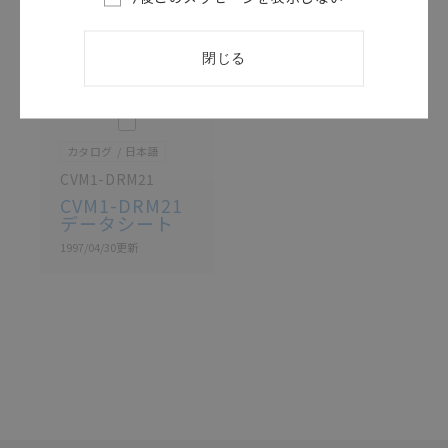
があります。改めて当サイトの掲載内容をご確認のう
え、ご用命下さいますようお願いいたします。
閉じる
このカタログを選択
カタログ
日本語
CVM1-DRM21
CVM1-DRM21
データシート
1997/04/30
更新
選択したファイルを一