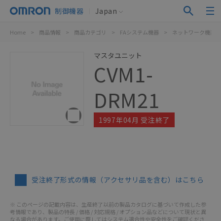
制御機器
Japan
Home
>
商品情報
>
商品カテゴリ
>
FAシステム機器
>
ネットワーク機器
マスタユニット
CVM1-
DRM21
1997年04月 受注終了
受注終了形式の情報（アクセサリ品を含む）はこちら
※ このページの記載内容は、生産終了以前の製品カタログに基づいて作成した参
考情報であり、製品の特長 / 価格 / 対応規格 / オプション品などについて現状と異
なる場合があります。ご使用に際してはシステム適合性や安全性をご確認くださ