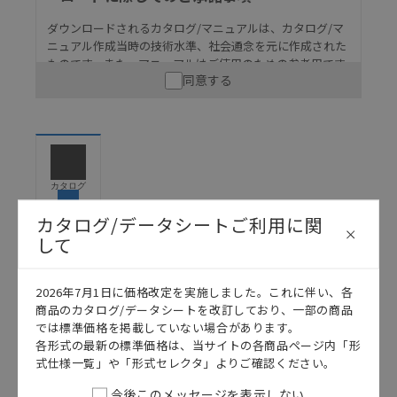
ダウンロードされるカタログ/マニュアルは、カタログ/マ
ニュアル作成当時の技術水準、社会通念を元に作成された
ものです。また、マニュアルはご使用のための参考用です
同意する
ので、ご使用にあたっての安全性については十分にご配慮
ください。以下の内容をご承諾の上、ご利用ください。
お客様が本製品を人命や財産に重大な危険を及ぼすよ
うな用途に使用される場合には、システム全体として
危険を知らせたり、冗長設計により必要な安全性を確
保できるよう設計されていること、および本製品が全
カタログ
体の中で意図した用途に対して適切に配電・設置され
ていることを、必ず事前に確認してください。
カタログ/データシートご利用に関
して
カタログ/マニュアルに記載されているアプリケーショ
ン事例は参考用ですので、ご採用に際しては機器・装
日本語
English
置の機能や安全性をご確認のうえご使用ください。・
2026年7月1日に価格改定を実施しました。これに伴い、各
商品に接続される推奨機器等、現在では入手困難なも
商品のカタログ/データシートを改訂しており、一部の商品
のもそのまま記載しています。・誤字、脱字が含まれ
では標準価格を掲載していない場合があります。
ている可能性がありますがご容赦ください。
各形式の最新の標準価格は、当サイトの各商品ページ内「形
式仕様一覧」や「形式セレクタ」よりご確認ください。
記載されているサービス内容や連絡先等は作成当時の
ものであり、変更・改定させていただいている可能性
今後このメッセージを表示しない