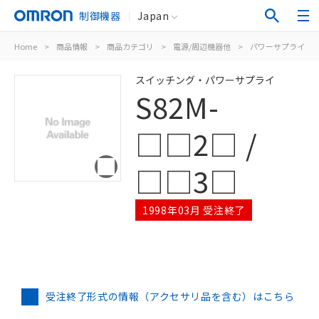
制御機器
Japan
Home
>
商品情報
>
商品カテゴリ
>
電源/周辺機器他
>
パワーサプライ（
スイッチング・パワーサプライ
S82M-
□□2□ /
□□3□
1998年03月 受注終了
受注終了形式の情報（アクセサリ品を含む）はこちら