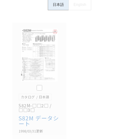
ン事例は参考用ですので、ご採用に際しては機器・装
日本語
English
置の機能や安全性をご確認のうえご使用ください。・
商品に接続される推奨機器等、現在では入手困難なも
のもそのまま記載しています。・誤字、脱字が含まれ
ている可能性がありますがご容赦ください。
記載されているサービス内容や連絡先等は作成当時の
ものであり、変更・改定させていただいている可能性
があります。改めて当サイトの掲載内容をご確認のう
え、ご用命下さいますようお願いいたします。
このカタログを選択
カタログ
日本語
S82M-□□2□ /
□□3□
S82M データシ
ート
1998/03/31
更新