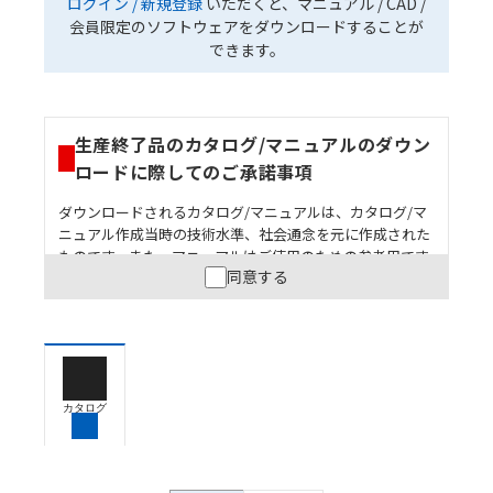
ログイン / 新規登録
いただくと、マニュアル / CAD /
会員限定のソフトウェアをダウンロードすることが
できます。
生産終了品のカタログ/マニュアルのダウン
ロードに際してのご承諾事項
ダウンロードされるカタログ/マニュアルは、カタログ/マ
ニュアル作成当時の技術水準、社会通念を元に作成された
ものです。また、マニュアルはご使用のための参考用です
同意する
ので、ご使用にあたっての安全性については十分にご配慮
ください。以下の内容をご承諾の上、ご利用ください。
お客様が本製品を人命や財産に重大な危険を及ぼすよ
うな用途に使用される場合には、システム全体として
危険を知らせたり、冗長設計により必要な安全性を確
保できるよう設計されていること、および本製品が全
カタログ
体の中で意図した用途に対して適切に配電・設置され
ていることを、必ず事前に確認してください。
カタログ/マニュアルに記載されているアプリケーショ