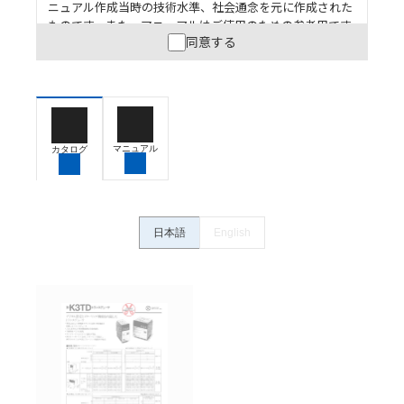
ニュアル作成当時の技術水準、社会通念を元に作成された
ものです。また、マニュアルはご使用のための参考用です
同意する
ので、ご使用にあたっての安全性については十分にご配慮
ください。以下の内容をご承諾の上、ご利用ください。
お客様が本製品を人命や財産に重大な危険を及ぼすよ
うな用途に使用される場合には、システム全体として
危険を知らせたり、冗長設計により必要な安全性を確
保できるよう設計されていること、および本製品が全
マニュアル
カタログ
体の中で意図した用途に対して適切に配電・設置され
ていることを、必ず事前に確認してください。
カタログ/マニュアルに記載されているアプリケーショ
ン事例は参考用ですので、ご採用に際しては機器・装
日本語
English
置の機能や安全性をご確認のうえご使用ください。・
商品に接続される推奨機器等、現在では入手困難なも
のもそのまま記載しています。・誤字、脱字が含まれ
ている可能性がありますがご容赦ください。
記載されているサービス内容や連絡先等は作成当時の
ものであり、変更・改定させていただいている可能性
があります。改めて当サイトの掲載内容をご確認のう
え、ご用命下さいますようお願いいたします。