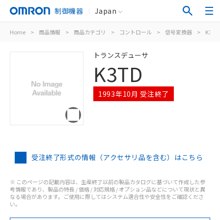
制御機器
Japan
Home
>
商品情報
>
商品カテゴリ
>
コントロール
>
信号変換器
>
K3TD
トランスデューサ
K3TD
1993年10月 受注終了
受注終了形式の情報（アクセサリ品を含む）はこちら
※ このページの記載内容は、生産終了以前の製品カタログに基づいて作成した参
考情報であり、製品の特長 / 価格 / 対応規格 / オプション品などについて現状と異
なる場合があります。ご使用に際してはシステム適合性や安全性をご確認くださ
い。