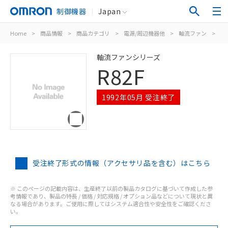
制御機器
Japan
Home
>
商品情報
>
商品カテゴリ
>
電源/周辺機器他
>
軸流ファン
>
R8
軸流ファンシリーズ
R82F
1992年05月 受注終了
受注終了形式の情報（アクセサリ品を含む）はこちら
※ このページの記載内容は、生産終了以前の製品カタログに基づいて作成した参
考情報であり、製品の特長 / 価格 / 対応規格 / オプション品などについて現状と異
なる場合があります。ご使用に際してはシステム適合性や安全性をご確認くださ
い。