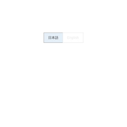
さい。・商品に接続される推奨機器等、現在では入手困難なものもそのまま
がありますがご容赦ください。
内容や連絡先等は作成当時のものであり、変更・改定させていただいている
認のうえ、ご用命下さいますようお願いいたします。
日本語
English