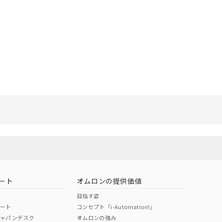
リセット
ート
オムロンの提供価値
目指す姿
ポート
コンセプト「i-Automation!」
ジャパンデスク
オムロンの強み