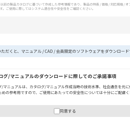
前の製品カタログに基づいて作成した参考情報であり、製品の特長 / 価格 / 対応規格 / 
す。ご使用に際してはシステム適合性や安全性をご確認ください。
いただくと、マニュアル / CAD / 会員限定のソフトウェアをダウンロー
ログ/マニュアルのダウンロードに際してのご承諾事項
グ/マニュアルは、カタログ/マニュアル作成当時の技術水準、社会通念を元に
ための参考用ですので、ご使用にあたっての安全性については十分にご配慮く
財産に重大な危険を及ぼすような用途に使用される場合には、システム全体
同意する
性を確保できるよう設計されていること、および本製品が全体の中で意図し
必ず事前に確認してください。
記載されているアプリケーション事例は参考用ですので、ご採用に際しては機