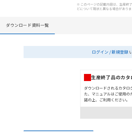
※ このページの記載内容は、生産終了以
どについて現状と異なる場合がありま
ダウンロード資料一覧
ログイン / 新規登録
生産終了品のカタ
ダウンロードされるカタロ
た、マニュアルはご使用の
諾の上、ご利用ください。
お客様が本製品を人命や
長設計により必要な安全
設置されていることを、
カタログ/マニュアルに