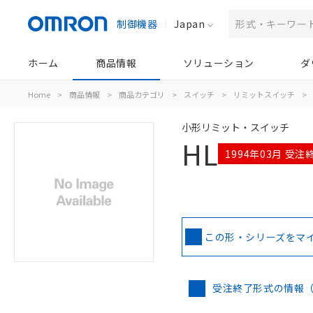
制御機器
Japan
ホーム
商品情報
ソリューション
ダ
Home
>
商品情報
>
商品カテゴリ
>
スイッチ
>
リミットスイッチ
>
小形リミット・スイッチ
HL
1994年03月 受注
この形・シリーズをマ
受注終了形式の情報