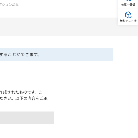
オプション品な
在庫・価格
無料テスト機
ドすることができます。
作成されたものです。ま
ださい。以下の内容をご承
として危険を知らせたり、冗
た用途に対して適切に配電・
器・装置の機能や安全性を