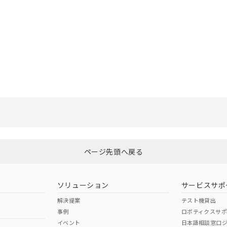
選択したファイルを一括ダウンロード
0
選択可能容量：
0.0
MB /
100
MB
ページ先頭へ戻る
ソリューション
サービスサポ
解決提案
テスト機貸出
事例
ロボティクスサ
イベント
日本語相談窓口