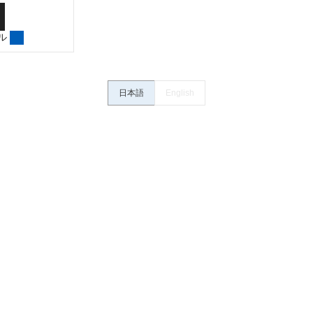
さい。・商品に接続される推奨機器等、現在では入手困難なものもそのまま
がありますがご容赦ください。
ル
内容や連絡先等は作成当時のものであり、変更・改定させていただいている
認のうえ、ご用命下さいますようお願いいたします。
日本語
English