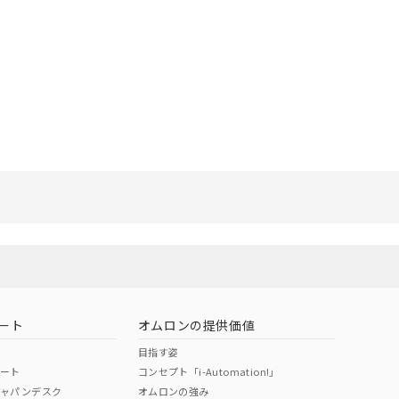
リセット
ート
オムロンの提供価値
目指す姿
ポート
コンセプト「i-Automation!」
ジャパンデスク
オムロンの強み