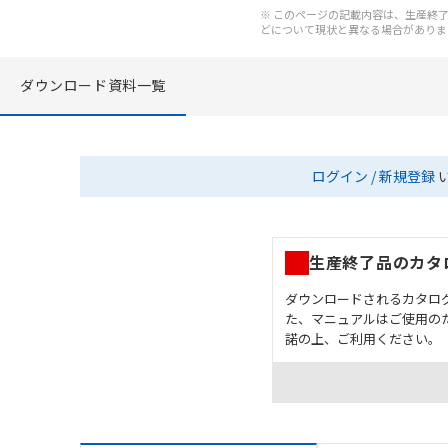
※ このページの記載内容は、生産終了以
どについて現状と異なる場合がありま
ダウンロード資料一覧
ログイン / 新規登録
生産終了品のカタ
ダウンロードされるカタロ
た、マニュアルはご使用の
諾の上、ご利用ください。
お客様が本製品を人命や
長設計により必要な安全
設置されていることを、
カタログ/マニュアルに