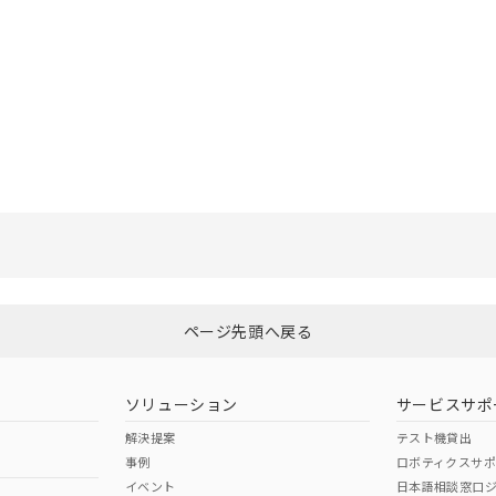
選択したファイルを一括ダウンロード
0
選択可能容量：
0.0
MB /
100
MB
ページ先頭へ戻る
ソリューション
サービスサポ
解決提案
テスト機貸出
事例
ロボティクスサ
イベント
日本語相談窓口