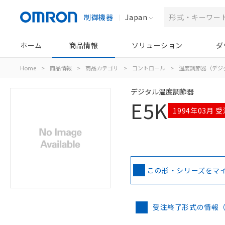
制御機器
Japan
ホーム
商品情報
ソリューション
ダ
Home
>
商品情報
>
商品カテゴリ
>
コントロール
>
温度調節器（デジ
デジタル温度調節器
E5K
1994年03月 
この形・シリーズをマ
受注終了形式の情報