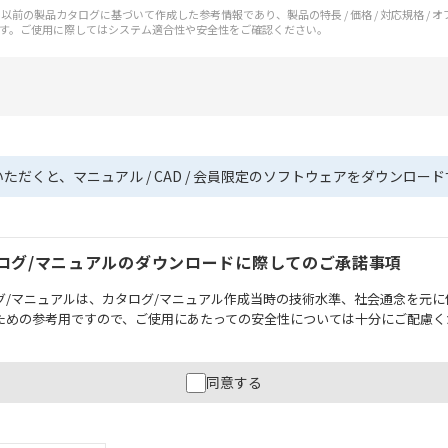
前の製品カタログに基づいて作成した参考情報であり、製品の特長 / 価格 / 対応規格 / 
す。ご使用に際してはシステム適合性や安全性をご確認ください。
いただくと、マニュアル / CAD / 会員限定のソフトウェアをダウンロー
ログ/マニュアルのダウンロードに際してのご承諾事項
グ/マニュアルは、カタログ/マニュアル作成当時の技術水準、社会通念を元に
ための参考用ですので、ご使用にあたっての安全性については十分にご配慮く
財産に重大な危険を及ぼすような用途に使用される場合には、システム全体
同意する
性を確保できるよう設計されていること、および本製品が全体の中で意図し
必ず事前に確認してください。
記載されているアプリケーション事例は参考用ですので、ご採用に際しては機