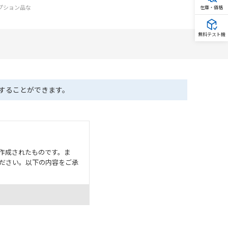
オプション品な
在庫・価格
無料テスト機
ドすることができます。
作成されたものです。ま
ださい。以下の内容をご承
として危険を知らせたり、冗
た用途に対して適切に配電・
器・装置の機能や安全性を