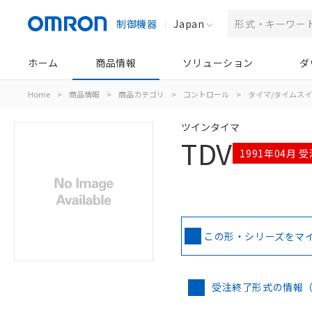
制御機器
Japan
ホーム
商品情報
ソリューション
ダ
Home
>
商品情報
>
商品カテゴリ
>
コントロール
>
タイマ/タイムス
ツインタイマ
TDV
1991年04月 
この形・シリーズをマ
受注終了形式の情報