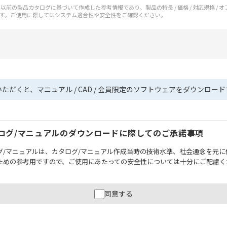
前の製品カタログに基づいて作成した参考情報であり、製品の特長 / 価格 / 対応規格 / 
す。ご使用に際してはシステム適合性や安全性をご確認ください。
いただくと、マニュアル / CAD / 会員限定のソフトウェアをダウンロー
ログ/マニュアルのダウンロードに際してのご承諾事項
グ/マニュアルは、カタログ/マニュアル作成当時の技術水準、社会通念を元に
ための参考用ですので、ご使用にあたっての安全性については十分にご配慮く
財産に重大な危険を及ぼすような用途に使用される場合には、システム全体
同意する
性を確保できるよう設計されていること、および本製品が全体の中で意図し
必ず事前に確認してください。
記載されているアプリケーション事例は参考用ですので、ご採用に際しては機