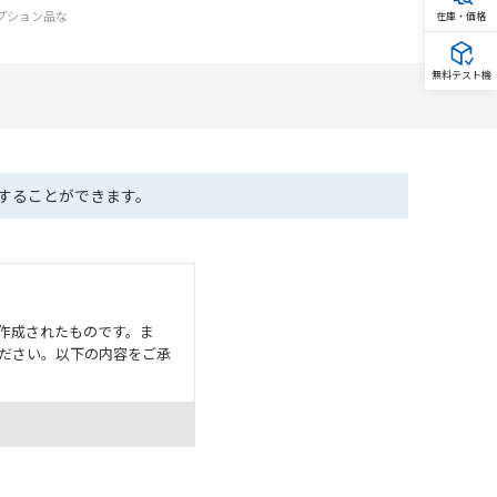
オプション品な
在庫・価格
無料テスト機
ドすることができます。
作成されたものです。ま
ださい。以下の内容をご承
として危険を知らせたり、冗
た用途に対して適切に配電・
器・装置の機能や安全性を