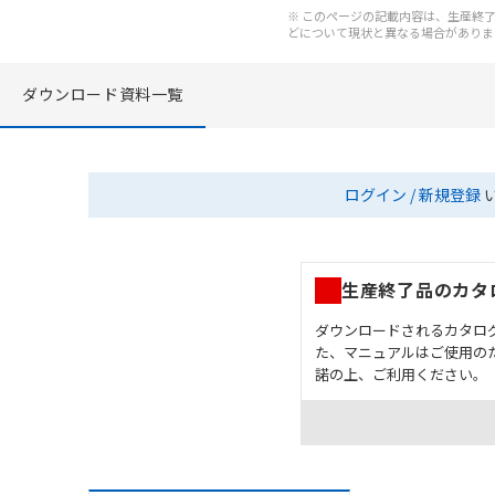
※ このページの記載内容は、生産終了以
どについて現状と異なる場合がありま
ダウンロード資料一覧
ログイン / 新規登録
生産終了品のカタ
ダウンロードされるカタロ
た、マニュアルはご使用の
諾の上、ご利用ください。
お客様が本製品を人命や
長設計により必要な安全
設置されていることを、
カタログ/マニュアルに