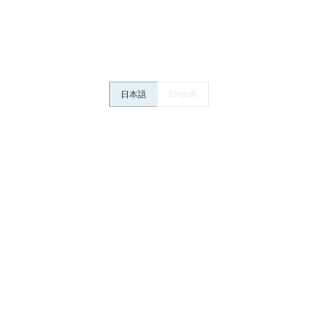
さい。・商品に接続される推奨機器等、現在では入手困難なものもそのまま
がありますがご容赦ください。
内容や連絡先等は作成当時のものであり、変更・改定させていただいている
認のうえ、ご用命下さいますようお願いいたします。
日本語
English