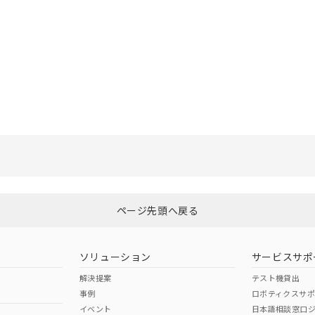
選択したファイルを一括ダウンロード
0
選択可能容量：
0.0
MB /
100
MB
ページ先頭へ戻る
ソリューション
サービスサポ
解決提案
テスト機貸出
事例
ロボティクスサ
イベント
日本語相談窓口