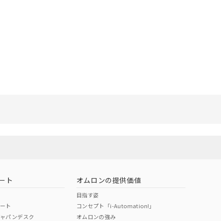
リセット
ート
オムロンの提供価値
目指す姿
ポート
コンセプト「i-Automation!」
ジャパンデスク
オムロンの強み