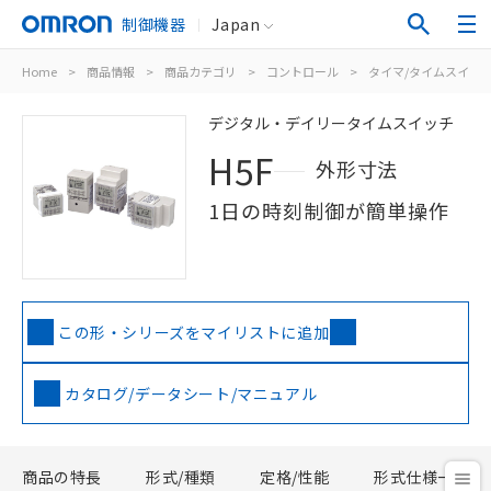
制御機器
Japan
Home
>
商品情報
>
商品カテゴリ
>
コントロール
>
タイマ/タイムスイッ
デジタル・デイリータイムスイッチ
H5F
外形寸法
1日の時刻制御が簡単操作
この形・シリーズをマイリストに追加
カタログ/データシート/マニュアル
商品の特長
形式/種類
定格/性能
形式仕様一覧