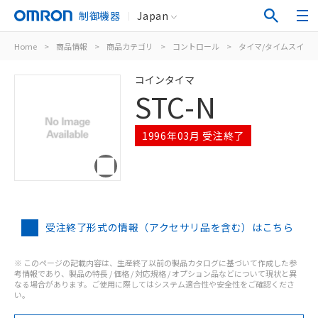
制御機器
Japan
Home
>
商品情報
>
商品カテゴリ
>
コントロール
>
タイマ/タイムスイッ
コインタイマ
STC-N
1996年03月 受注終了
受注終了形式の情報（アクセサリ品を含む）はこちら
※ このページの記載内容は、生産終了以前の製品カタログに基づいて作成した参
考情報であり、製品の特長 / 価格 / 対応規格 / オプション品などについて現状と異
なる場合があります。ご使用に際してはシステム適合性や安全性をご確認くださ
い。