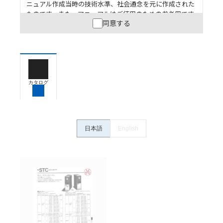
ニュアル作成当時の技術水準、社会通念を元に作成された
ものです。また、マニュアルはご使用のための参考用です
同意する
ので、ご使用にあたっての安全性については十分にご配慮
ください。以下の内容をご承諾の上、ご利用ください。
お客様が本製品を人命や財産に重大な危険を及ぼすよ
うな用途に使用される場合には、システム全体として
危険を知らせたり、冗長設計により必要な安全性を確
保できるよう設計されていること、および本製品が全
カタログ
体の中で意図した用途に対して適切に配電・設置され
ていることを、必ず事前に確認してください。
カタログ/マニュアルに記載されているアプリケーショ
ン事例は参考用ですので、ご採用に際しては機器・装
日本語
English
置の機能や安全性をご確認のうえご使用ください。・
商品に接続される推奨機器等、現在では入手困難なも
のもそのまま記載しています。・誤字、脱字が含まれ
ている可能性がありますがご容赦ください。
記載されているサービス内容や連絡先等は作成当時の
ものであり、変更・改定させていただいている可能性
があります。改めて当サイトの掲載内容をご確認のう
え、ご用命下さいますようお願いいたします。