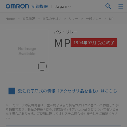
制御機器
Japan
Home
>
商品情報
>
商品カテゴリ
>
リレー
>
一般リレー
>
MP
パワ・リレー
MP
1994年03月 受注終了
受注終了形式の情報（アクセサリ品を含む）はこちら
※ このページの記載内容は、生産終了以前の製品カタログに基づいて作成した参
考情報であり、製品の特長 / 価格 / 対応規格 / オプション品などについて現状と異
なる場合があります。ご使用に際してはシステム適合性や安全性をご確認くださ
い。