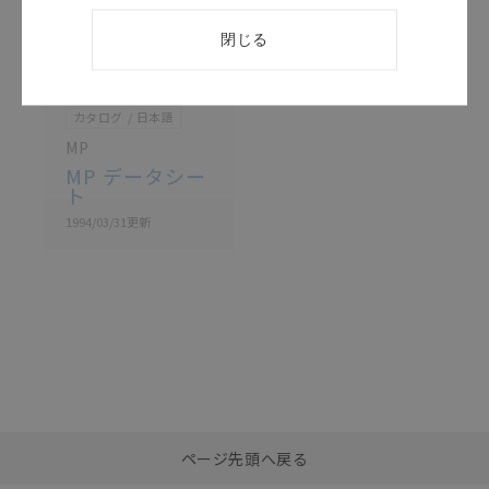
閉じる
このカタログを選択
カタログ
日本語
MP
MP データシー
ト
1994/03/31
更新
選択したファイルを一
0
ページ先頭へ戻る
括ダウンロード