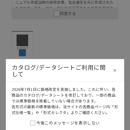
ニュアル作成当時の技術水準、社会通念を元に作成された
ものです。また、マニュアルはご使用のための参考用です
同意する
ので、ご使用にあたっての安全性については十分にご配慮
ください。以下の内容をご承諾の上、ご利用ください。
お客様が本製品を人命や財産に重大な危険を及ぼすよ
うな用途に使用される場合には、システム全体として
危険を知らせたり、冗長設計により必要な安全性を確
保できるよう設計されていること、および本製品が全
カタログ
体の中で意図した用途に対して適切に配電・設置され
ていることを、必ず事前に確認してください。
カタログ/データシートご利用に関
カタログ/マニュアルに記載されているアプリケーショ
して
ン事例は参考用ですので、ご採用に際しては機器・装
日本語
English
置の機能や安全性をご確認のうえご使用ください。・
商品に接続される推奨機器等、現在では入手困難なも
2026年7月1日に価格改定を実施しました。これに伴い、各
のもそのまま記載しています。・誤字、脱字が含まれ
商品のカタログ/データシートを改訂しており、一部の商品
ている可能性がありますがご容赦ください。
では標準価格を掲載していない場合があります。
記載されているサービス内容や連絡先等は作成当時の
各形式の最新の標準価格は、当サイトの各商品ページ内「形
ものであり、変更・改定させていただいている可能性
式仕様一覧」や「形式セレクタ」よりご確認ください。
があります。改めて当サイトの掲載内容をご確認のう
今後このメッセージを表示しない
え、ご用命下さいますようお願いいたします。