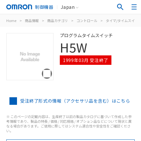
制御機器
Japan
Home
>
商品情報
>
商品カテゴリ
>
コントロール
>
タイマ/タイムスイッ
プログラムタイムスイッチ
H5W
1999年03月 受注終了
受注終了形式の情報（アクセサリ品を含む）はこちら
※ このページの記載内容は、生産終了以前の製品カタログに基づいて作成した参
考情報であり、製品の特長 / 価格 / 対応規格 / オプション品などについて現状と異
なる場合があります。ご使用に際してはシステム適合性や安全性をご確認くださ
い。