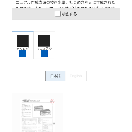
ニュアル作成当時の技術水準、社会通念を元に作成された
ものです。また、マニュアルはご使用のための参考用です
同意する
ので、ご使用にあたっての安全性については十分にご配慮
ください。以下の内容をご承諾の上、ご利用ください。
お客様が本製品を人命や財産に重大な危険を及ぼすよ
うな用途に使用される場合には、システム全体として
危険を知らせたり、冗長設計により必要な安全性を確
保できるよう設計されていること、および本製品が全
マニュアル
カタログ
体の中で意図した用途に対して適切に配電・設置され
ていることを、必ず事前に確認してください。
カタログ/マニュアルに記載されているアプリケーショ
ン事例は参考用ですので、ご採用に際しては機器・装
日本語
English
置の機能や安全性をご確認のうえご使用ください。・
商品に接続される推奨機器等、現在では入手困難なも
のもそのまま記載しています。・誤字、脱字が含まれ
ている可能性がありますがご容赦ください。
記載されているサービス内容や連絡先等は作成当時の
ものであり、変更・改定させていただいている可能性
があります。改めて当サイトの掲載内容をご確認のう
え、ご用命下さいますようお願いいたします。