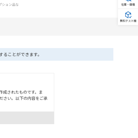
オプション品な
在庫・価格
無料テスト機
ドすることができます。
作成されたものです。ま
ださい。以下の内容をご承
として危険を知らせたり、冗
た用途に対して適切に配電・
器・装置の機能や安全性を