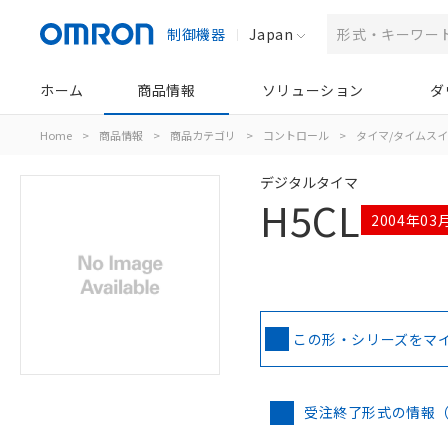
制御機器
Japan
ホーム
商品情報
ソリューション
ダ
Home
>
商品情報
>
商品カテゴリ
>
コントロール
>
タイマ/タイムス
デジタルタイマ
H5CL
2004年0
この形・シリーズをマ
受注終了形式の情報