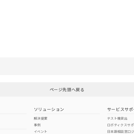
選択したファイルを一括ダウンロード
0
選択可能容量：
0.0
MB /
100
MB
ページ先頭へ戻る
ソリューション
サービスサポ
解決提案
テスト機貸出
事例
ロボティクスサ
イベント
日本語相談窓口