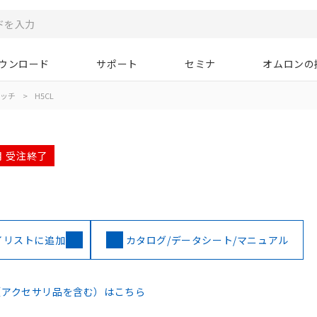
ウンロード
サポート
セミナ
オムロンの
イッチ
>
H5CL
3月 受注終了
イリストに追加
カタログ/データシート/マニュアル
（アクセサリ品を含む）はこちら