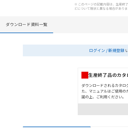
※ このページの記載内容は、生産終了以
どについて現状と異なる場合がありま
ダウンロード資料一覧
ログイン / 新規登録
生産終了品のカタ
ダウンロードされるカタロ
た、マニュアルはご使用の
諾の上、ご利用ください。
お客様が本製品を人命や
長設計により必要な安全
設置されていることを、
カタログ/マニュアルに