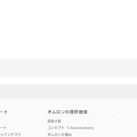
リセット
ート
オムロンの提供価値
目指す姿
ポート
コンセプト「i-Automation!」
ジャパンデスク
オムロンの強み