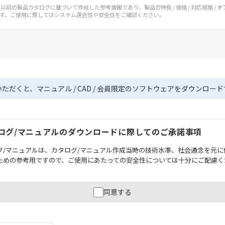
前の製品カタログに基づいて作成した参考情報であり、製品の特長 / 価格 / 対応規格 / 
す。ご使用に際してはシステム適合性や安全性をご確認ください。
いただくと、マニュアル / CAD / 会員限定のソフトウェアをダウンロー
ログ/マニュアルのダウンロードに際してのご承諾事項
グ/マニュアルは、カタログ/マニュアル作成当時の技術水準、社会通念を元に
ための参考用ですので、ご使用にあたっての安全性については十分にご配慮く
財産に重大な危険を及ぼすような用途に使用される場合には、システム全体
同意する
性を確保できるよう設計されていること、および本製品が全体の中で意図し
必ず事前に確認してください。
記載されているアプリケーション事例は参考用ですので、ご採用に際しては機