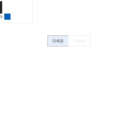
さい。・商品に接続される推奨機器等、現在では入手困難なものもそのまま
がありますがご容赦ください。
ル
内容や連絡先等は作成当時のものであり、変更・改定させていただいている
認のうえ、ご用命下さいますようお願いいたします。
日本語
English