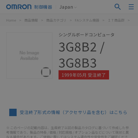
制御機器
Japan
Home
>
商品情報
>
商品カテゴリ
>
FAシステム機器
>
ＩＴ商品群
>
3G8
シングルボードコンピュータ
3G8B2 /
3G8B3
1999年05月 受注終了
受注終了形式の情報（アクセサリ品を含む）はこちら
※ このページの記載内容は、生産終了以前の製品カタログに基づいて作成した参
考情報であり、製品の特長 / 価格 / 対応規格 / オプション品などについて現状と異
なる場合があります。ご使用に際してはシステム適合性や安全性をご確認くださ