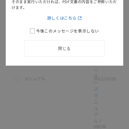
ル
/
そのまま実行いただければ、PDF文書の内容をご参照いただ
SBCW-
けます。
730B
[14.5MB]
詳しくはこちら
3G8B3-
今後このメッセージを表示しない
M
CPU
ボ
閉じる
ー
ド
ユ
ー
ザ
この資料を選択
マニュアル
2012/10/05
ー
ズ
マ
ニ
ュ
ア
ル
/
SBCW-