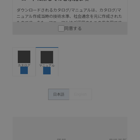
ダウンロードされるカタログ/マニュアルは、カタログ/マ
ニュアル作成当時の技術水準、社会通念を元に作成された
ものです。また、マニュアルはご使用のための参考用です
同意する
ので、ご使用にあたっての安全性については十分にご配慮
ください。以下の内容をご承諾の上、ご利用ください。
お客様が本製品を人命や財産に重大な危険を及ぼすよ
うな用途に使用される場合には、システム全体として
危険を知らせたり、冗長設計により必要な安全性を確
保できるよう設計されていること、および本製品が全
カタログ
マニュアル
体の中で意図した用途に対して適切に配電・設置され
ていることを、必ず事前に確認してください。
カタログ/マニュアルに記載されているアプリケーショ
ン事例は参考用ですので、ご採用に際しては機器・装
日本語
English
置の機能や安全性をご確認のうえご使用ください。・
商品に接続される推奨機器等、現在では入手困難なも
のもそのまま記載しています。・誤字、脱字が含まれ
ている可能性がありますがご容赦ください。
名
称
記載されているサービス内容や連絡先等は作成当時の
/
ものであり、変更・改定させていただいている可能性
カ