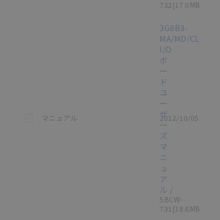
732
[17.0MB]
3G8B3-
MA/MD/CL/CS/I
I/O
ボ
ー
ド
ユ
ー
ザ
この資料を選択
マニュアル
2012/10/05
ー
ズ
マ
ニ
ュ
ア
ル
/
SBCW-
731
[18.6MB]