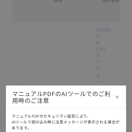
種類
タ
最終更新
があります。改めて当サイトの掲載内容をご確認のう
選択
ロ
え、ご用命下さいますようお願いいたします。
グ
番
号
各種マニュアル・テクニカルガイド・取扱説明書のダウンロード
3G8B2-
Z/-
M
CPU
ボ
ー
ド
ユ
ー
この資料を選択
マニュアル
2012/10/05
ザ
マニュアルPDFのAIツールでのご利
ー
用時のご注意
ズ
マ
ニ
マニュアルPDFのセキュリティ設定により、
ュ
AIツールで読み込み時に注意メッセージが表示される場合が
ア
あります。