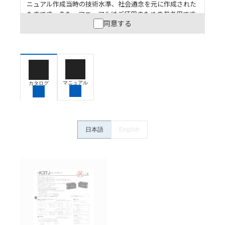
ニュアル作成当時の技術水準、社会通念を元に作成された
ものです。また、マニュアルはご使用のための参考用です
同意する
ので、ご使用にあたっての安全性については十分にご配慮
ください。以下の内容をご承諾の上、ご利用ください。
お客様が本製品を人命や財産に重大な危険を及ぼすよ
うな用途に使用される場合には、システム全体として
危険を知らせたり、冗長設計により必要な安全性を確
保できるよう設計されていること、および本製品が全
マニュアル
カタログ
体の中で意図した用途に対して適切に配電・設置され
ていることを、必ず事前に確認してください。
カタログ/マニュアルに記載されているアプリケーショ
ン事例は参考用ですので、ご採用に際しては機器・装
日本語
English
置の機能や安全性をご確認のうえご使用ください。・
商品に接続される推奨機器等、現在では入手困難なも
のもそのまま記載しています。・誤字、脱字が含まれ
ている可能性がありますがご容赦ください。
記載されているサービス内容や連絡先等は作成当時の
ものであり、変更・改定させていただいている可能性
があります。改めて当サイトの掲載内容をご確認のう
え、ご用命下さいますようお願いいたします。