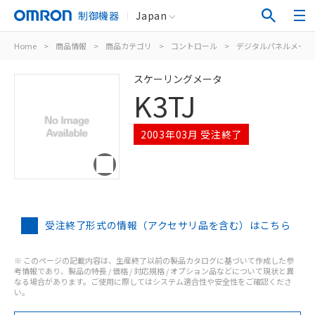
制御機器
Japan
Home
>
商品情報
>
商品カテゴリ
>
コントロール
>
デジタルパネルメータ
スケーリングメータ
K3TJ
2003年03月 受注終了
受注終了形式の情報（アクセサリ品を含む）はこちら
※ このページの記載内容は、生産終了以前の製品カタログに基づいて作成した参
考情報であり、製品の特長 / 価格 / 対応規格 / オプション品などについて現状と異
なる場合があります。ご使用に際してはシステム適合性や安全性をご確認くださ
い。