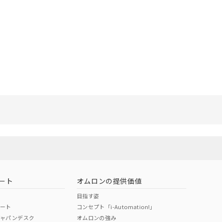
リセット
ート
オムロンの提供価値
目指す姿
ポート
コンセプト「i-Automation!」
ジャパンデスク
オムロンの強み