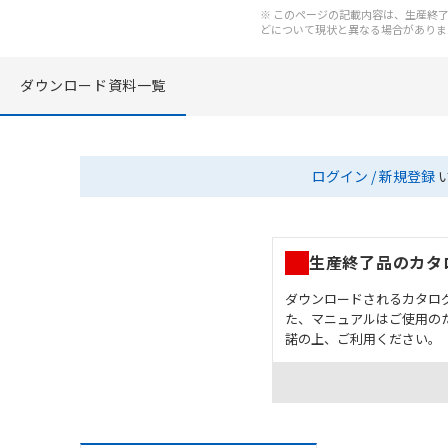
※ このページの記載内容は、生産終了以
どについて現状と異なる場合がありま
ダウンロード資料一覧
ログイン / 新規登録
生産終了品のカタ
ダウンロードされるカタロ
た、マニュアルはご使用の
諾の上、ご利用ください。
お客様が本製品を人命や
長設計により必要な安全
設置されていることを、
カタログ/マニュアルに