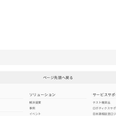
選択したファイルを一括ダウンロード
0
選択可能容量：
0.0
MB /
100
MB
ページ先頭へ戻る
ソリューション
サービスサポ
解決提案
テスト機貸出
事例
ロボティクスサ
イベント
日本語相談窓口