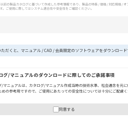
前の製品カタログに基づいて作成した参考情報であり、製品の特長 / 価格 / 対応規格 / 
す。ご使用に際してはシステム適合性や安全性をご確認ください。
いただくと、マニュアル / CAD / 会員限定のソフトウェアをダウンロー
ログ/マニュアルのダウンロードに際してのご承諾事項
グ/マニュアルは、カタログ/マニュアル作成当時の技術水準、社会通念を元に
ための参考用ですので、ご使用にあたっての安全性については十分にご配慮く
財産に重大な危険を及ぼすような用途に使用される場合には、システム全体
同意する
性を確保できるよう設計されていること、および本製品が全体の中で意図し
必ず事前に確認してください。
記載されているアプリケーション事例は参考用ですので、ご採用に際しては機