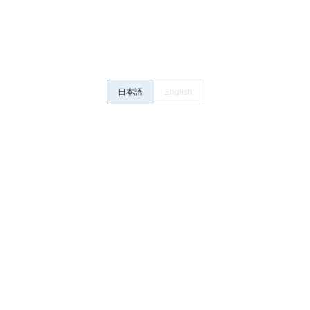
さい。・商品に接続される推奨機器等、現在では入手困難なものもそのまま
がありますがご容赦ください。
内容や連絡先等は作成当時のものであり、変更・改定させていただいている
認のうえ、ご用命下さいますようお願いいたします。
日本語
English