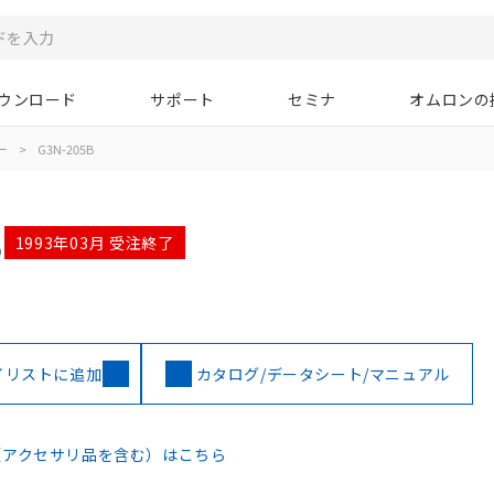
ウンロード
サポート
セミナ
オムロンの
ー
>
G3N-205B
B
1993年03月 受注終了
イリストに追加
カタログ/データシート/マニュアル
（アクセサリ品を含む）はこちら