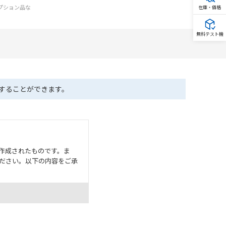
オプション品な
在庫・価格
無料テスト機
ドすることができます。
作成されたものです。ま
ださい。以下の内容をご承
として危険を知らせたり、冗
た用途に対して適切に配電・
器・装置の機能や安全性を