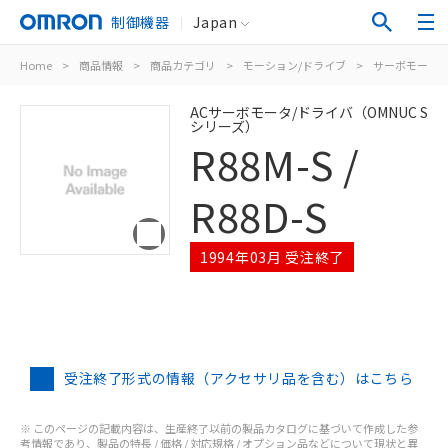
制御機器
Japan
Home
>
商品情報
>
商品カテゴリ
>
モーション/ドライブ
>
サーボモータ/
ACサーボモータ/ドライバ（OMNUC S
シリーズ）
R88M-S /
R88D-S
1994年03月 受注終了
受注終了形式の情報（アクセサリ品を含む）はこちら
※ このページの記載内容は、生産終了以前の製品カタログに基づいて作成した参
考情報であり、製品の特長 / 価格 / 対応規格 / オプション品などについて現状と異