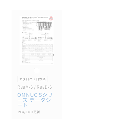
商品に接続される推奨機器等、現在では入手困難なも
のもそのまま記載しています。・誤字、脱字が含まれ
ている可能性がありますがご容赦ください。
記載されているサービス内容や連絡先等は作成当時の
ものであり、変更・改定させていただいている可能性
があります。改めて当サイトの掲載内容をご確認のう
え、ご用命下さいますようお願いいたします。
このカタログを選択
カタログ
日本語
R88M-S / R88D-S
OMNUC Sシリ
ーズ データシ
ート
1994/03/31
更新