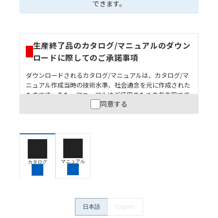
できます。
生産終了品のカタログ/マニュアルのダウン
ロードに際してのご承諾事項
ダウンロードされるカタログ/マニュアルは、カタログ/マ
ニュアル作成当時の技術水準、社会通念を元に作成された
ものです。また、マニュアルはご使用のための参考用です
同意する
ので、ご使用にあたっての安全性については十分にご配慮
ください。以下の内容をご承諾の上、ご利用ください。
お客様が本製品を人命や財産に重大な危険を及ぼすよ
うな用途に使用される場合には、システム全体として
危険を知らせたり、冗長設計により必要な安全性を確
保できるよう設計されていること、および本製品が全
マニュアル
カタログ
体の中で意図した用途に対して適切に配電・設置され
ていることを、必ず事前に確認してください。
カタログ/マニュアルに記載されているアプリケーショ
ン事例は参考用ですので、ご採用に際しては機器・装
日本語
English
置の機能や安全性をご確認のうえご使用ください。・