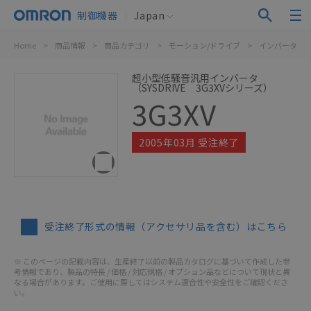
制御機器
Japan
Home
>
商品情報
>
商品カテゴリ
>
モーション/ドライブ
>
インバータ
>
超小型低騒音汎用インバータ
（SYSDRIVE 3G3XVシリーズ）
3G3XV
2005年03月 受注終了
受注終了形式の情報（アクセサリ品を含む）はこちら
※ このページの記載内容は、生産終了以前の製品カタログに基づいて作成した参
考情報であり、製品の特長 / 価格 / 対応規格 / オプション品などについて現状と異
なる場合があります。ご使用に際してはシステム適合性や安全性をご確認くださ
い。