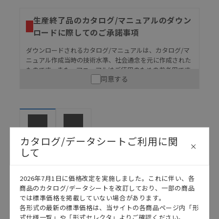
生産終了品のカタログ/マニュアルのダウン
ロードに際してのご承諾事項
ダウンロードされるカタログ/マニュアルは、カタログ/マ
ニュアル作成当時の技術水準、社会通念を元に作成された
ものです。また、マニュアルはご使用のための参考用です
同意する
ので、ご使用にあたっての安全性については十分にご配慮
ください。以下の内容をご承諾の上、ご利用ください。
お客様が本製品を人命や財産に重大な危険を及ぼすよ
うな用途に使用される場合には、システム全体として
危険を知らせたり、冗長設計により必要な安全性を確
保できるよう設計されていること、および本製品が全
カタログ/データシートご利用に関
マニュアル
カタログ
体の中で意図した用途に対して適切に配電・設置され
して
ていることを、必ず事前に確認してください。
カタログ/マニュアルに記載されているアプリケーショ
2026年7月1日に価格改定を実施しました。これに伴い、各
ン事例は参考用ですので、ご採用に際しては機器・装
日本語
English
商品のカタログ/データシートを改訂しており、一部の商品
置の機能や安全性をご確認のうえご使用ください。・
では標準価格を掲載していない場合があります。
商品に接続される推奨機器等、現在では入手困難なも
各形式の最新の標準価格は、当サイトの各商品ページ内「形
のもそのまま記載しています。・誤字、脱字が含まれ
式仕様一覧」や「形式セレクタ」よりご確認ください。