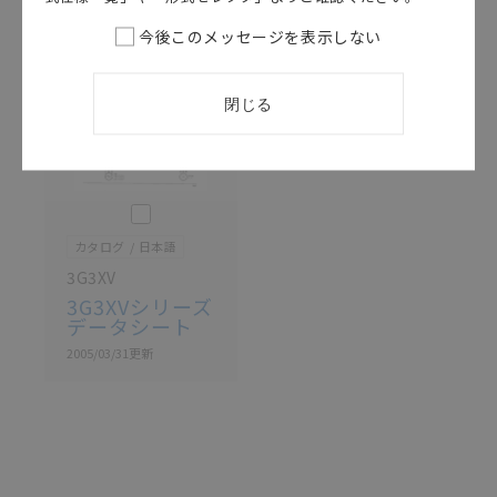
ている可能性がありますがご容赦ください。
今後このメッセージを表示しない
記載されているサービス内容や連絡先等は作成当時の
ものであり、変更・改定させていただいている可能性
があります。改めて当サイトの掲載内容をご確認のう
え、ご用命下さいますようお願いいたします。
閉じる
このカタログを選択
カタログ
日本語
3G3XV
3G3XVシリーズ
データシート
2005/03/31
更新