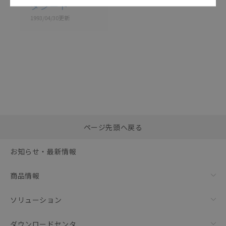
タシート
1993/04/30
更新
選択したファイルを一
0
ページ先頭へ戻る
括ダウンロード
選択可能容量：
0.0
MB /
100
MB
お知らせ・最新情報
リセット
商品情報
ソリューション
ダウンロードセンタ