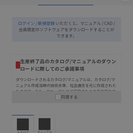
ログイン / 新規登録
いただくと、マニュアル / CAD /
会員限定のソフトウェアをダウンロードすることが
できます。
生産終了品のカタログ/マニュアルのダウン
ロードに際してのご承諾事項
ダウンロードされるカタログ/マニュアルは、カタログ/マ
ニュアル作成当時の技術水準、社会通念を元に作成された
ものです。また、マニュアルはご使用のための参考用です
同意する
ので、ご使用にあたっての安全性については十分にご配慮
ください。以下の内容をご承諾の上、ご利用ください。
お客様が本製品を人命や財産に重大な危険を及ぼすよ
うな用途に使用される場合には、システム全体として
危険を知らせたり、冗長設計により必要な安全性を確
保できるよう設計されていること、および本製品が全
マニュアル
カタログ