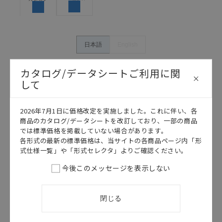
体の中で意図した用途に対して適切に配電・設置され
ていることを、必ず事前に確認してください。
カタログ/マニュアルに記載されているアプリケーショ
ン事例は参考用ですので、ご採用に際しては機器・装
日本語
English
置の機能や安全性をご確認のうえご使用ください。・
商品に接続される推奨機器等、現在では入手困難なも
カタログ/データシートご利用に関
のもそのまま記載しています。・誤字、脱字が含まれ
して
ている可能性がありますがご容赦ください。
記載されているサービス内容や連絡先等は作成当時の
ものであり、変更・改定させていただいている可能性
2026年7月1日に価格改定を実施しました。これに伴い、各
があります。改めて当サイトの掲載内容をご確認のう
商品のカタログ/データシートを改訂しており、一部の商品
え、ご用命下さいますようお願いいたします。
では標準価格を掲載していない場合があります。
各形式の最新の標準価格は、当サイトの各商品ページ内「形
式仕様一覧」や「形式セレクタ」よりご確認ください。
今後このメッセージを表示しない
このカタログを選択
カタログ
日本語
閉じる
SCY-M5R
SCY-M5R デー