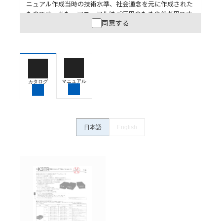
ニュアル作成当時の技術水準、社会通念を元に作成された
ものです。また、マニュアルはご使用のための参考用です
同意する
ので、ご使用にあたっての安全性については十分にご配慮
ください。以下の内容をご承諾の上、ご利用ください。
お客様が本製品を人命や財産に重大な危険を及ぼすよ
うな用途に使用される場合には、システム全体として
危険を知らせたり、冗長設計により必要な安全性を確
保できるよう設計されていること、および本製品が全
マニュアル
カタログ
体の中で意図した用途に対して適切に配電・設置され
ていることを、必ず事前に確認してください。
カタログ/マニュアルに記載されているアプリケーショ
ン事例は参考用ですので、ご採用に際しては機器・装
日本語
English
置の機能や安全性をご確認のうえご使用ください。・
商品に接続される推奨機器等、現在では入手困難なも
のもそのまま記載しています。・誤字、脱字が含まれ
ている可能性がありますがご容赦ください。
記載されているサービス内容や連絡先等は作成当時の
ものであり、変更・改定させていただいている可能性
があります。改めて当サイトの掲載内容をご確認のう
え、ご用命下さいますようお願いいたします。