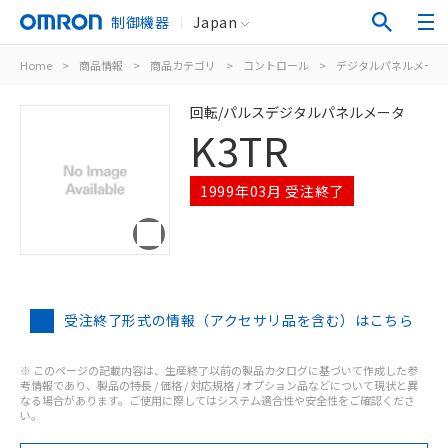
制御機器
Japan
Home
>
商品情報
>
商品カテゴリ
>
コントロール
>
デジタルパネルメータ
回転/パルスデジタルパネルメータ
K3TR
1999年03月 受注終了
受注終了形式の情報（アクセサリ品を含む）はこちら
※ このページの記載内容は、生産終了以前の製品カタログに基づいて作成した参
考情報であり、製品の特長 / 価格 / 対応規格 / オプション品などについて現状と異
なる場合があります。ご使用に際してはシステム適合性や安全性をご確認くださ
い。