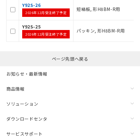
タに基づき作成されるものであり、閲
記
説明
Y92S-26
覧された時点での実際の在庫および標
短絡板, 形H8BM-R用
号
2026年12月受注終了予定
準価格とは異なる場合があることをご
了承ください。
○
一定数以上の在庫あり
Y92S-25
正式な納期状況および標準価格はお客
パッキン, 形H8BM-R用
様のお取引先、またはお客様担当のオ
2026年12月受注終了予定
ムロン制御機器販売店・当社販売員に
△
一定数には満たないが在庫あり
ご相談ください。
オムロン制御機器販売店や当社販売拠
－
在庫なし(最新の在庫状況につ
ページ先頭へ戻る
点は「
販売ネットワーク
」をご確認
いては、お客様のお取引先、ま
ください。
たはお客様担当のオムロン制御
在庫状況および標準価格結果を当社の
お知らせ・最新情報
機器販売店・当社販売員にご確
事前の承諾なく第三者に漏洩または開
認ください)
示しないようお願いします。
商品情報
マイパーツ機能（部品リスト作成サー
空
受注生産機種、また在庫状況の
ビス）をご利用いただくには、I-Web
白
情報を公開していない機種
ソリューション
メンバーズにご登録されている必要が
あります。
ダウンロードセンタ
お客様が当ウェブサイト上で当社にご
登録された部品リストについて、当社
および当社の共同利用者が、当社の製
サービスサポート
品・サービスに関するお客様との取