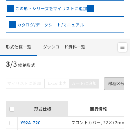
この形・シリーズをマイリストに追加
カタログ/データシート/マニュアル
ご利用条件
形式仕様一覧
ダウンロード資料一覧
3
/
3
候補形式
以下の条件をお読みいただき、同意のうえ
ご利用ください。
本サービスは、当社制御機器事業取扱
マイリストに追加
Excel出力
カートに追加
商品の当社在庫状況および標準価格(税
抜)を提供させていただくものです。
当社制御機器事業取扱商品の中には、
本サービスの対象外となる商品もある
形式仕様
商品情報
ことをご了承ください。
在庫状況および標準価格照会結果は、
Y92A-72C
フロントカバー, 72×72mm
記載している更新日時点での社内デー