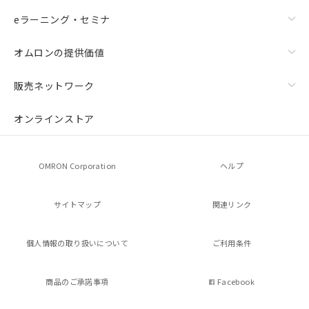
引・商談に必要な範囲で利用すること
eラーニング・セミナ
をご了承ください。
※当社の共同利用者とは、
"個人情報
オムロンの提供価値
の共同利用に関して"
の「1.共同利
用者の範囲」に記載されている法人を
指します。
販売ネットワーク
オンラインストア
OMRON Corporation
ヘルプ
サイトマップ
関連リンク
個人情報の
取り扱いについて
ご利用条件
商品のご承諾事項
Facebook