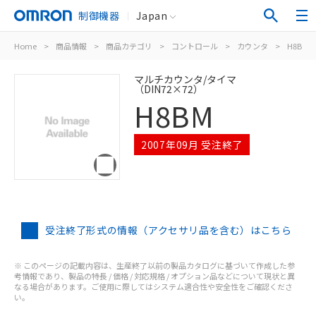
制御機器
Japan
Home
>
商品情報
>
商品カテゴリ
>
コントロール
>
カウンタ
>
H8BM
マルチカウンタ/タイマ
（DIN72×72）
H8BM
2007年09月 受注終了
受注終了形式の情報（アクセサリ品を含む）はこちら
※ このページの記載内容は、生産終了以前の製品カタログに基づいて作成した参
考情報であり、製品の特長 / 価格 / 対応規格 / オプション品などについて現状と異
なる場合があります。ご使用に際してはシステム適合性や安全性をご確認くださ
い。