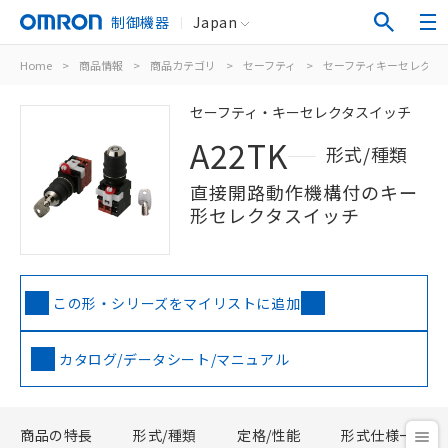
制御機器
Japan
Home
>
商品情報
>
商品カテゴリ
>
セーフティ
>
セーフティキーセレクタ
セーフティ・キーセレクタスイッチ
A22TK
形式/種類
直接開路動作機構付のキー
形セレクタスイッチ
この形・シリーズをマイリストに追加
カタログ/データシート/マニュアル
商品の特長
形式/種類
定格/性能
形式仕様一覧