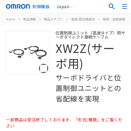
制御機器
Japan
Home
>
商品情報
>
商品カテゴリ
>
電源/周辺機器他
>
接続・省配線機器
位置制御ユニット（高速タイプ）用サ
ーボダイレクト接続ケーブル
XW2Z(サー
ボ用)
サーボドライバと位
置制御ユニットとの
省配線を実現
一部商品は受注終了しております、「形式/種類」をご覧くだ
さい