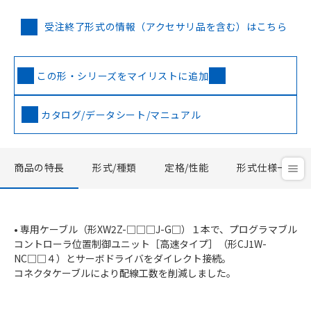
受注終了形式の情報（アクセサリ品を含む）はこちら
この形・シリーズをマイリストに追加
カタログ/データシート/マニュアル
商品の特長
形式/種類
定格/性能
形式仕様一覧
• 専用ケーブル（形XW2Z-□□□J-G□）１本で、プログラマブル
コントローラ位置制御ユニット［高速タイプ］（形CJ1W-
NC□□４）とサーボドライバをダイレクト接続。
コネクタケーブルにより配線工数を削減しました。