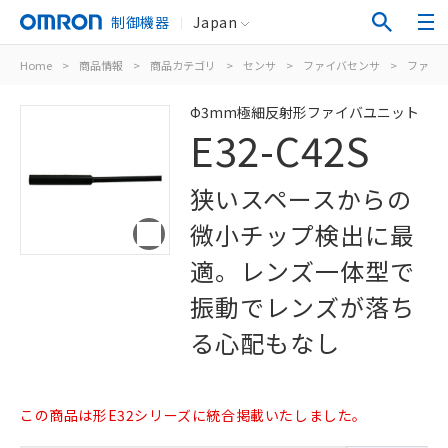
制御機器
Japan
Home
>
商品情報
>
商品カテゴリ
>
センサ
>
ファイバセンサ
>
ファイ
Φ3mm極細反射形ファイバユニット
E32-C42S
狭いスペースからの
微小チップ検出に最
適。レンズ一体型で
振動でレンズが落ち
る心配もなし
この商品は形E32シリーズに統合掲載いたしました。