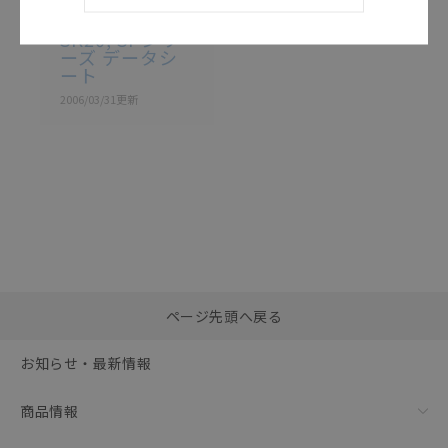
/ SP20
SK20, SPシリ
ーズ データシ
ート
2006/03/31
更新
選択したファイルを一
0
ページ先頭へ戻る
括ダウンロード
選択可能容量：
0.0
MB /
100
MB
お知らせ・最新情報
リセット
商品情報