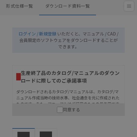
形式仕様一覧
ダウンロード資料一覧
ログイン / 新規登録
いただくと、マニュアル / CAD /
会員限定のソフトウェアをダウンロードすることが
できます。
生産終了品のカタログ/マニュアルのダウン
ロードに際してのご承諾事項
ダウンロードされるカタログ/マニュアルは、カタログ/マ
ニュアル作成当時の技術水準、社会通念を元に作成された
ものです。また、マニュアルはご使用のための参考用です
同意する
ので、ご使用にあたっての安全性については十分にご配慮
ください。以下の内容をご承諾の上、ご利用ください。
お客様が本製品を人命や財産に重大な危険を及ぼすよ
うな用途に使用される場合には、システム全体として