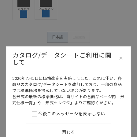
危険を知らせたり、冗長設計により必要な安全性を確
保できるよう設計されていること、および本製品が全
マニュアル
カタログ
体の中で意図した用途に対して適切に配電・設置され
ていることを、必ず事前に確認してください。
カタログ/マニュアルに記載されているアプリケーショ
ン事例は参考用ですので、ご採用に際しては機器・装
日本語
English
置の機能や安全性をご確認のうえご使用ください。・
商品に接続される推奨機器等、現在では入手困難なも
カタログ/データシートご利用に関
のもそのまま記載しています。・誤字、脱字が含まれ
して
ている可能性がありますがご容赦ください。
記載されているサービス内容や連絡先等は作成当時の
ものであり、変更・改定させていただいている可能性
2026年7月1日に価格改定を実施しました。これに伴い、各
があります。改めて当サイトの掲載内容をご確認のう
商品のカタログ/データシートを改訂しており、一部の商品
え、ご用命下さいますようお願いいたします。
では標準価格を掲載していない場合があります。
各形式の最新の標準価格は、当サイトの各商品ページ内「形
式仕様一覧」や「形式セレクタ」よりご確認ください。
今後このメッセージを表示しない
このカタログを選択
カタログ
日本語
閉じる
SK20 / SP10 / SP16