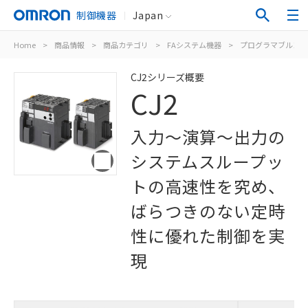
制御機器
Japan
Home
>
商品情報
>
商品カテゴリ
>
FAシステム機器
>
プログラマブルコン
CJ2シリーズ概要
CJ2
入力～演算～出力の
システムスループッ
トの高速性を究め、
ばらつきのない定時
性に優れた制御を実
現