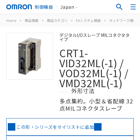
制御機器
Japan
Home
>
商品情報
>
商品カテゴリ
>
FAシステム機器
>
ネットワーク機器
デジタルI/Oスレーブ MILコネクタタ
イプ
CRT1-
VID32ML(-1) /
VOD32ML(-1) /
VMD32ML(-1)
外形寸法
多点集約。小型＆省配線 32
点MILコネクタスレーブ
この形・シリーズをマイリストに追加