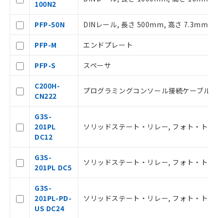
100N2
本サービスは、当社制御機器事業取扱
PFP-50N
DINレール, 長さ 500mm, 高さ 7.3mm
商品の当社在庫状況および標準価格(税
抜)を提供させていただくものです。
PFP-M
エンドプレート
当社制御機器事業取扱商品の中には、
本サービスの対象外となる商品もある
PFP-S
スペーサ
ことをご了承ください。
在庫状況および標準価格照会結果は、
C200H-
記載している更新日時点での社内デー
プログラミングコンソール接続ケーブル, 
CN222
タに基づき作成されるものであり、閲
記
説明
覧された時点での実際の在庫および標
号
G3S-
準価格とは異なる場合があることをご
201PL
ソリッドステート・リレー, フォト・トライアック,
了承ください。
○
一定数以上の在庫あり
DC12
正式な納期状況および標準価格はお客
様のお取引先、またはお客様担当のオ
G3S-
ムロン制御機器販売店・当社販売員に
△
一定数には満たないが在庫あり
ソリッドステート・リレー, フォト・トライアック,
201PL DC5
ご相談ください。
オムロン制御機器販売店や当社販売拠
－
在庫なし(最新の在庫状況につ
G3S-
点は「
販売ネットワーク
」をご確認
いては、お客様のお取引先、ま
201PL-PD-
ソリッドステート・リレー, フォト・トライアック, 
ください。
たはお客様担当のオムロン制御
US DC24
在庫状況および標準価格結果を当社の
機器販売店・当社販売員にご確