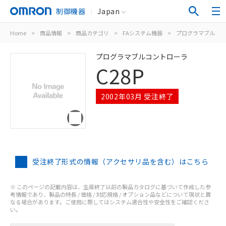
制御機器
Japan
Home
>
商品情報
>
商品カテゴリ
>
FAシステム機器
>
プログラマブルコン
プログラマブルコントローラ
C28P
2002年03月 受注終了
受注終了形式の情報（アクセサリ品を含む）はこちら
※ このページの記載内容は、生産終了以前の製品カタログに基づいて作成した参
考情報であり、製品の特長 / 価格 / 対応規格 / オプション品などについて現状と異
なる場合があります。ご使用に際してはシステム適合性や安全性をご確認くださ
い。