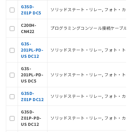
事前の承諾なく第三者に漏洩または開
認ください)
G3SD-
示しないようお願いします。
ソリッドステート・リレー, フォト・カプラ, 入
Z01P DC5
マイパーツ機能（部品リスト作成サー
空
受注生産機種、また在庫状況の
ビス）をご利用いただくには、I-Web
白
情報を公開していない機種
C200H-
メンバーズにご登録されている必要が
プログラミングコンソール接続ケーブル, 
CN422
あります。
お客様が当ウェブサイト上で当社にご
G3S-
登録された部品リストについて、当社
201PL-PD-
ソリッドステート・リレー, フォト・トライアック, 
および当社の共同利用者が、当社の製
US DC12
品・サービスに関するお客様との取
引・商談に必要な範囲で利用すること
G3S-
をご了承ください。
201PL-PD-
ソリッドステート・リレー, フォト・トライアック, 
※当社の共同利用者とは、
"個人情報
US DC5
の共同利用に関して"
の「1.共同利
用者の範囲」に記載されている法人を
G3SD-
指します。
ソリッドステート・リレー, フォト・カプラ, 入
Z01P DC12
G3SD-
Z01P-PD-
ソリッドステート・リレー, フォト・カプラ, 入力 
US DC12